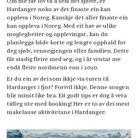
Om me får lov til å seia det sjølve, er
Hardanger noko av det finaste ein kan
oppleva i Noreg. Kanskje det aller finaste ein
kan oppleva i Noreg. Med eit hav av ulike
moglegheiter og opplevingar, kan du
planlegga både korte og lengre opphald for
deg sjølv, vennegjengen eller familien. Dette
får stadig fleire med seg, og i år ventar me
endå fleire nordmenn enn i 2020.
Er du ein av dei som ikkje via turen til
Hardanger i fjor? Fortvil ikkje. Denne songen
blir minst like bra. Eit godt tips er dog å vera
tidleg ute med booking! Her er to av dei mest
makelause aktivitetane i Hardanger: