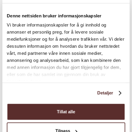
kvalitetsprodukt frå øvste hylle. På ein
sidersafari i Hardanger kan du smaka og
Denne nettsiden bruker informasjonskapsler
kjøpa dei mest edle dråpane i landet direkte
frå gardane. Er du heldig, møter du kanskje
Vi bruker informasjonskapsler for å gi innhold og
annonser et personlig preg, for å levere sosiale
sjølve siderprodusenten, som kan fôra deg
mediefunksjoner og for å analysere trafikken vår. Vi deler
med informasjon og historia bak sideren.
dessuten informasjon om hvordan du bruker nettstedet
Dette er berre nokre av mange spanande
vårt, med partnerne våre innen sosiale medier,
aktivitetar, attraksjonar og tilbod ein finn i
annonsering og analysearbeid, som kan kombinere den
Hardanger. Her får du full oversikt over det
med annen informasjon du har gjort tilgjengelig for dem,
eller som de har samlet inn gjennom din bruk av
rike utvalet.
tjenestene deres.
Ikkje gløym overnatting!
Detaljer
I Hardanger er det fleire gode
overnattingstilbod
. Du kan velja å bu i
Tillat alle
tretopphytter, eller hjå populære Hardanger
Fjord Lodge – der gjenbruk og miljø står høgt
i fokus. Eller kanskje du vil gå for meir
Tilpass