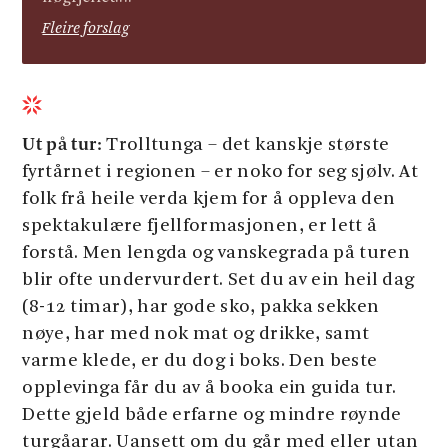
Fleire forslag
Ut på tur:
Trolltunga – det kanskje største
fyrtårnet i regionen – er noko for seg sjølv. At
folk frå heile verda kjem for å oppleva den
spektakulære fjellformasjonen, er lett å
forstå. Men lengda og vanskegrada på turen
blir ofte undervurdert. Set du av ein heil dag
(8-12 timar), har gode sko, pakka sekken
nøye, har med nok mat og drikke, samt
varme klede, er du dog i boks. Den beste
opplevinga får du av å booka ein guida tur.
Dette gjeld både erfarne og mindre røynde
turgåarar. Uansett om du går med eller utan