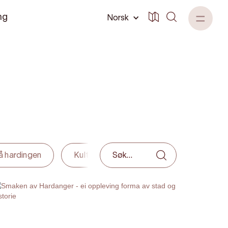
ng
Norsk
rå hardingen
Kultur og historie
Familievennleg