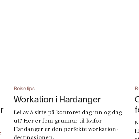
Reisetips
R
Workation i Hardanger
r
f
Lei av å sitte på kontoret dag inn og dag
ut? Her er fem grunnar til kvifor
N
Hardanger er den perfekte workation-
H
e
destinasjonen.