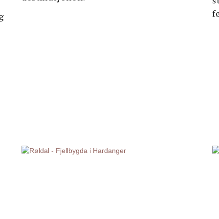
s
f
g