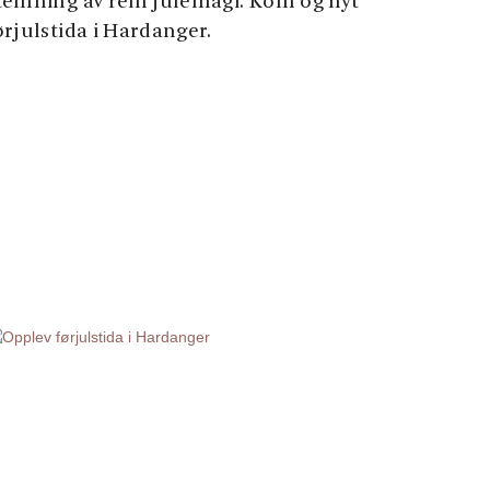
temning av rein julemagi. Kom og nyt
ørjulstida i Hardanger.