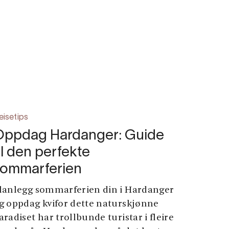
eisetips
Oppdag Hardanger: Guide
il den perfekte
sommarferien
lanlegg sommarferien din i Hardanger
g oppdag kvifor dette naturskjønne
aradiset har trollbunde turistar i fleire