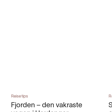
Reisetips
R
Fjorden – den vakraste
S