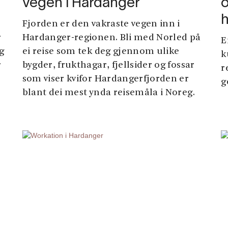
vegen i Hardanger
o
h
Fjorden er den vakraste vegen inn i
r
Hardanger-regionen. Bli med Norled på
E
g
ei reise som tek deg gjennom ulike
k
r
bygder, frukthagar, fjellsider og fossar
r
som viser kvifor Hardangerfjorden er
g
blant dei mest ynda reisemåla i Noreg.