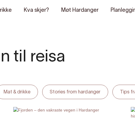
rikke
Kva skjer?
Møt Hardanger
Planleggi
 til reisa
Mat & drikke
Stories from hardanger
Tips f