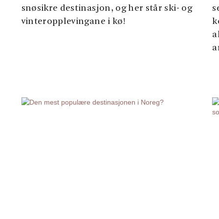
snøsikre destinasjon, og her står ski- og
s
vinteropplevingane i kø!
k
a
a