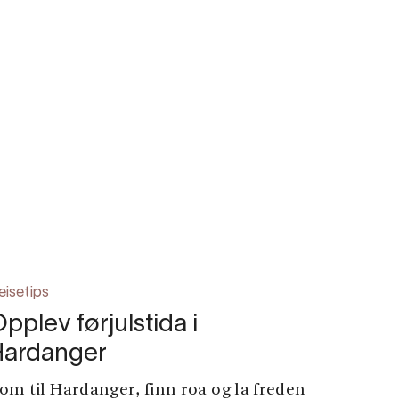
eisetips
pplev førjulstida i
Hardanger
om til Hardanger, finn roa og la freden