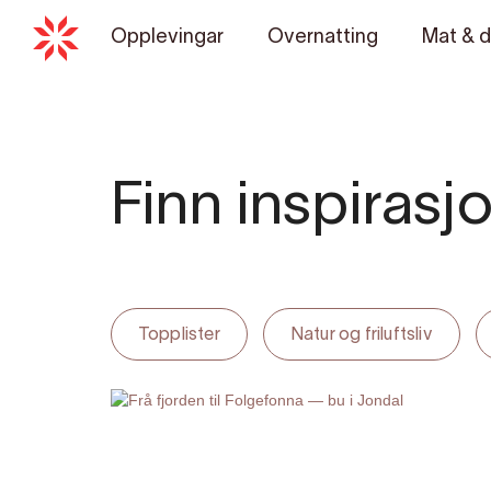
Opplevingar
Overnatting
Mat & d
Finn inspirasjon
Topplister
Natur og friluftsliv