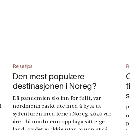
Reisetips
R
Den mest populære
destinasjonen i Noreg?
t
Då pandemien slo inn for fullt, var
I
nordmenn raskt ute med å byta ut
P
sydenturen med ferie i Noreg. 2020 var
o
året då nordmenn oppdaga sitt eige
p
land, og det er ikkje utan grunn at så