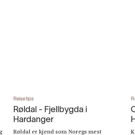
Reisetips
R
Røldal - Fjellbygda i
O
Hardanger
g
Røldal er kjend som Noregs mest
K