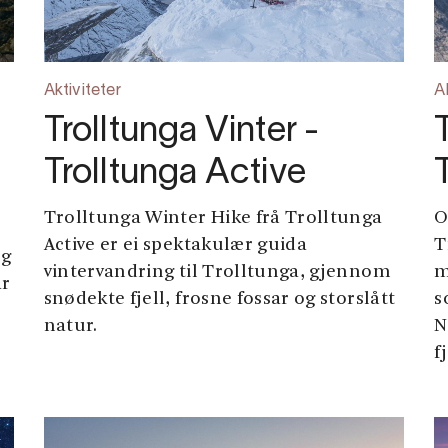
Aktiviteter
A
Trolltunga Vinter -
Trolltunga Active
Trolltunga Winter Hike frå Trolltunga
O
Active er ei spektakulær guida
T
og
vintervandring til Trolltunga, gjennom
m
ar
snødekte fjell, frosne fossar og storslått
s
natur.
N
f