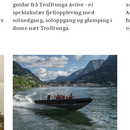
guidar frå Trolltunga Active - ei
s
spektakulær fjelloppleving med
A
er
solnedgang, soloppgang og glamping i
f
dome nær Trolltunga.
o