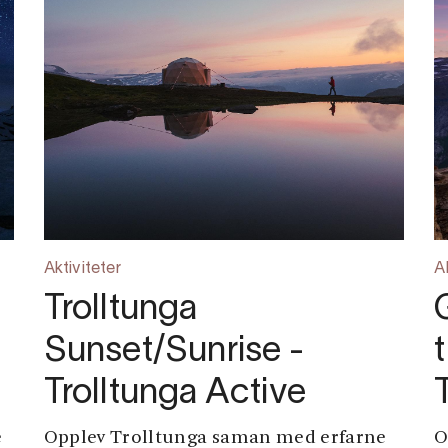
Aktiviteter
A
Trolltunga
Sunset/Sunrise -
t
Trolltunga Active
e
Opplev Trolltunga saman med erfarne
O