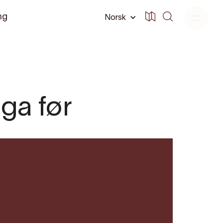
ng
Norsk
nga før