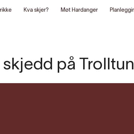
rikke
Kva skjer?
Møt Hardanger
Planleggi
i skjedd på Trolltu