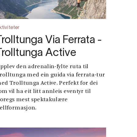
ktiviteter
Trolltunga Via Ferrata -
Trolltunga Active
pplev den adrenalin-fylte ruta til
rolltunga med ein guida via ferrata-tur
ed Trolltunga Active. Perfekt for dei
om vil ha eit litt annleis eventyr til
oregs mest spektakulære
jellformasjon.