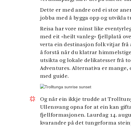
Dette er med andre ord ei stor ane
jobba med å bygga opp og utvikla tu
Reisa har vore minst like eventyrl
med eit «heilt vanleg» fjellplatå ove
verta ein destinasjon folk vitjar frå 
å forstå når du klatrar himmelstig
utsikta og lokale delikatesser frå 
Adventures. Alternativa er mange, o
med guide.
Og når ein ikkje trudde at Trolltun
Ullensvang opna for at ein kan gif
fjellformasjonen. Laurdag 14. august
kvarandre på det tungeforma stein