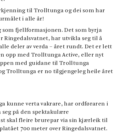
rkjenning til Trolltunga og dei som har
rmålet i alle år!
eg som fjellformasjonen. Det som byrja
r Ringedalsvatnet, har utvikla seg til å
alle deler av verda – året rundt. Det er lett
en opp med Trolltunga Active, eller nyt
toppen med guidane til Trolltunga
g Trolltunga er no tilgjengeleg heile året
ga kunne verta vakrare, har ordføraren i
ta seg på den spektakulære
 skal fleire brurepar via sin kjærleik til
platået 700 meter over Ringedalsvatnet.