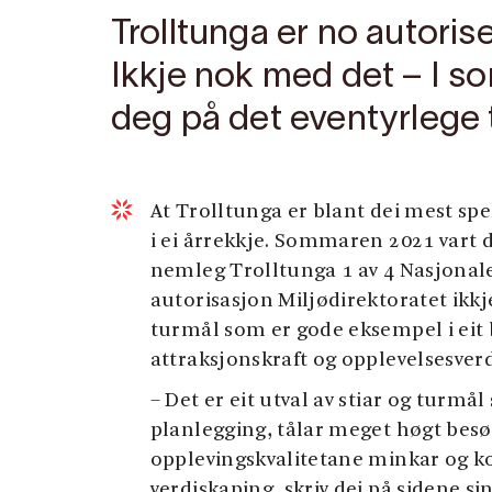
Trolltunga er no autorise
Ikkje nok med det – I s
deg på det eventyrlege 
At Trolltunga er blant dei mest sp
i ei årrekkje. Sommaren 2021 vart de
nemleg Trolltunga 1 av 4 Nasjonale 
autorisasjon Miljødirektoratet ikkje
turmål som er gode eksempel i eit b
attraksjonskraft og opplevelsesverdi
– Det er eit utval av stiar og turm
planlegging, tålar meget høgt besøk
opplevingskvalitetane minkar og kor
verdiskaping, skriv dei på sidene sin