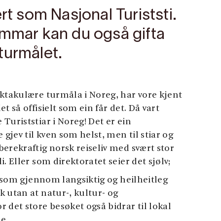
rt som Nasjonal Turiststi.
ommar kan du også gifta
turmålet.
ektakulære turmåla i Noreg, har vore kjent
t så offisielt som ein får det. Då vart
Turiststiar i Noreg! Det er ein
 gjev til kven som helst, men til stiar og
erekraftig norsk reiseliv med svært stor
. Eller som direktoratet seier det sjølv;
ål som gjennom langsiktig og heilheitleg
 utan at natur-, kultur- og
 det store besøket også bidrar til lokal
e.