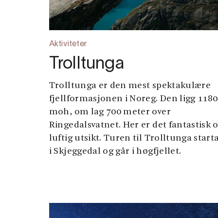
Aktiviteter
Trolltunga
Trolltunga er den mest spektakulære
fjellformasjonen i Noreg. Den ligg 1180
moh, om lag 700 meter over
Ringedalsvatnet. Her er det fantastisk 
luftig utsikt. Turen til Trolltunga start
i Skjeggedal og går i høgfjellet.