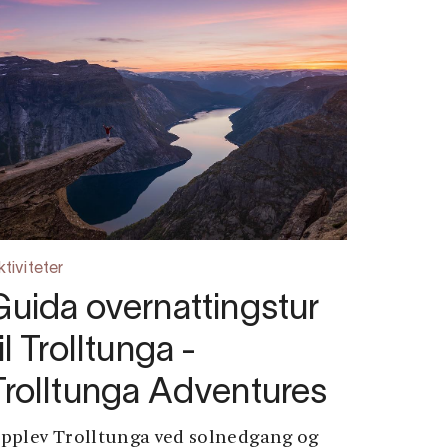
ktiviteter
Guida overnattingstur
il Trolltunga -
Trolltunga Adventures
pplev Trolltunga ved solnedgang og