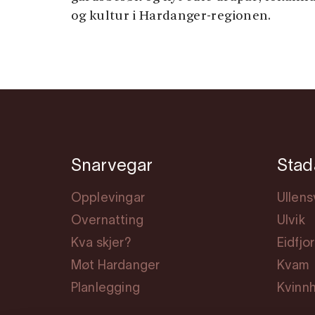
og kultur i Hardanger-regionen.
Snarvegar
Stad
Opplevingar
Ullen
Overnatting
Ulvik
Kva skjer?
Eidfjo
Møt Hardanger
Kvam
Planlegging
Kvinn