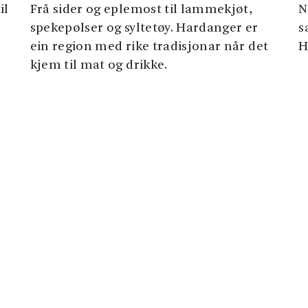
il
Frå sider og eplemost til lammekjøt,
N
spekepølser og syltetøy. Hardanger er
s
ein region med rike tradisjonar når det
H
kjem til mat og drikke.