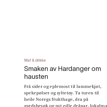
Mat & drikke
Smaken av Hardanger om
hausten
Frå sider og eplemost til lammekjøt,
spekepølser og syltetøy. Ta turen til
heile Noregs frukthage, dra på
gardsbesøk og nyt edle dråpar, lokalm