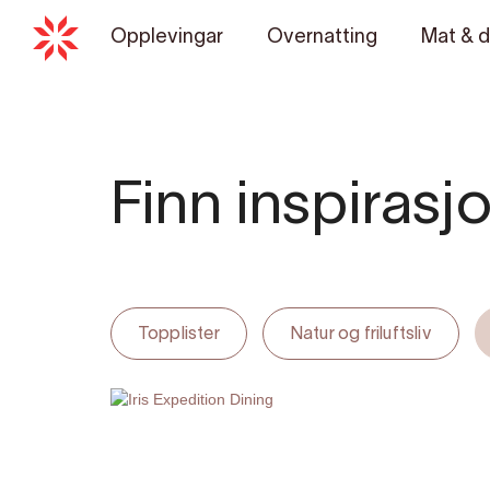
Opplevingar
Overnatting
Mat & d
Finn inspirasjon
Topplister
Natur og friluftsliv