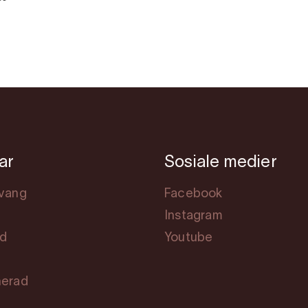
ar
Sosiale medier
svang
Facebook
Instagram
rd
Youtube
herad