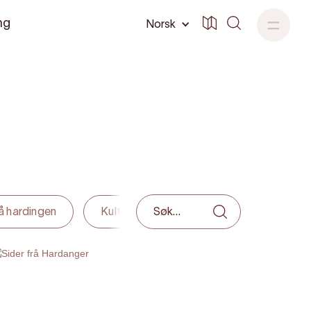
ng
Norsk
rå hardingen
Kultur og historie
Familievennleg