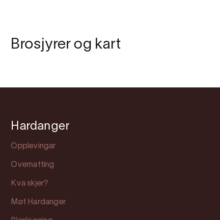
Brosjyrer og kart
Hardanger
Opplevingar
Overnatting
Kva skjer?
Møt Hardanger