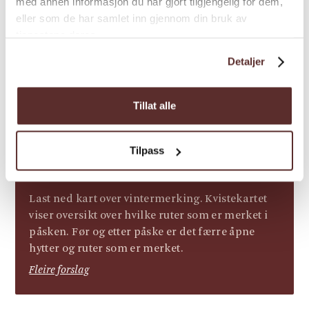
med annen informasjon du har gjort tilgjengelig for dem,
eller som de har samlet inn gjennom din bruk av
tjenestene deres.
Detaljer
Tillat alle
Tilpass
Aktiviteter
DNT merka skiløyper i påsken
Last ned kart over vintermerking. Kvistekartet
viser oversikt over hvilke ruter som er merket i
påsken. Før og etter påske er det færre åpne
hytter og ruter som er merket.
Fleire forslag