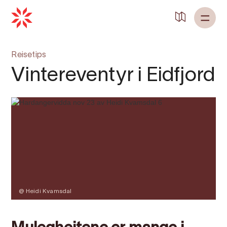
Tilbake til
Heim
Reisetips
Vintereventyr i Eidfjord
@ Heidi Kvamsdal