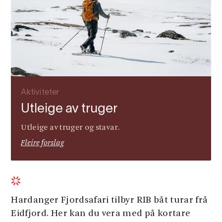
Aktiviteter
Utleige av truger
Utleige av truger og stavar.
Fleire forslag
Hardanger Fjordsafari tilbyr RIB båt turar frå
Eidfjord. Her kan du vera med på kortare