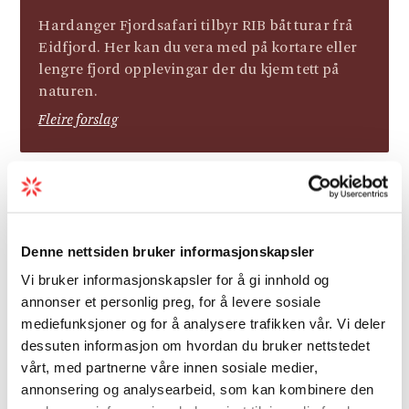
Hardanger Fjordsafari tilbyr RIB båt turar frå
Eidfjord. Her kan du vera med på kortare eller
lengre fjord opplevingar der du kjem tett på
naturen.
Fleire forslag
Last ned kart over vintermerking.
Kvistekartet viser oversikt over kva ruter som
Denne nettsiden bruker informasjonskapsler
er merka i påsken. Før og etter påske er det
Vi bruker informasjonskapsler for å gi innhold og
færre åpne hytter og ruter som er merka.
annonser et personlig preg, for å levere sosiale
mediefunksjoner og for å analysere trafikken vår. Vi deler
dessuten informasjon om hvordan du bruker nettstedet
vårt, med partnerne våre innen sosiale medier,
annonsering og analysearbeid, som kan kombinere den