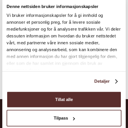
Denne nettsiden bruker informasjonskapsler
Park
Vi bruker informasjonskapsler for å gi innhold og
Hardangervidda National Park is the largest
annonser et personlig preg, for å levere sosiale
national park in Norway. This vast mountain
mediefunksjoner og for å analysere trafikken vår. Vi deler
plateau offers excellent hiking opportunities
dessuten informasjon om hvordan du bruker nettstedet
for both seasoned hikers and recreational
vårt, med partnerne våre innen sosiale medier,
annonsering og analysearbeid, som kan kombinere den
hikers.
med annen informasjon du har gjort tilgjengelig for dem,
eller som de har samlet inn gjennom din bruk av
tjenestene deres.
Detaljer
Tillat alle
Tilpass
Shortcuts
Places