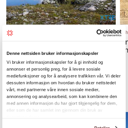
Annual events | Sport | Other sporting events
Exh
Dynafit Hardangervidda
Un
Marathon
o
Denne nettsiden bruker informasjonskapsler
Vi bruker informasjonskapsler for å gi innhold og
annonser et personlig preg, for å levere sosiale
mediefunksjoner og for å analysere trafikken vår. Vi deler
Load more
dessuten informasjon om hvordan du bruker nettstedet
vårt, med partnerne våre innen sosiale medier,
annonsering og analysearbeid, som kan kombinere den
Eat & drink
32 Hits
med annen informasjon du har gjort tilgjengelig for dem,
eller som de har samlet inn gjennom din bruk av
tjenestene deres.