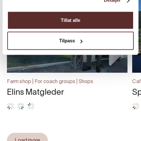
Detaljer
Tillat alle
Tilpass
Farm shop | For coach groups | Shops
Caf
Elins Matgleder
Sp
Load more