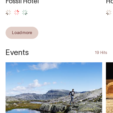
Fossli Hotel
Ho
Load more
Events
19 Hits