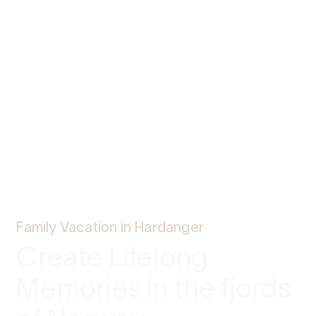
Family Vacation in Hardanger
Create Lifelong
Memories in the fjords