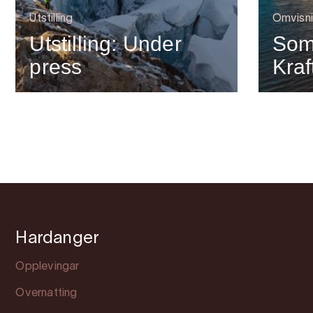
Utstilling
Omvisn
Utstilling: Under
Som
press
Kra
Hardanger
Opplevingar
Overnatting