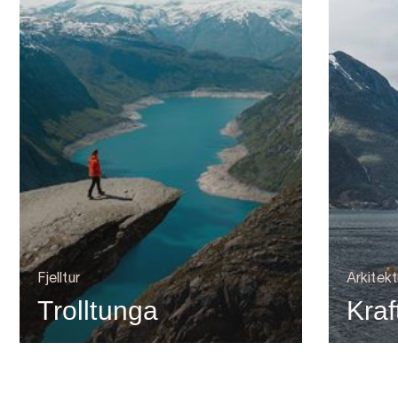
Fjelltur
Arkitekt
Trolltunga
Kra