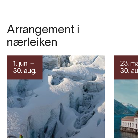
Arrangement i
nærleiken
1. jun. –
23. ma
30. aug.
30. au