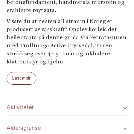
betongfundament, handmeisla murstein og
etablerte røyrgata.
Visste du at nesten all straum i Noreg er
produsert av vasskraft? Opplev korleis det
heile starta på denne guida Via Ferrata-turen
med Trolltunga Active i Tyssedal. Turen
strekk seg over 4 – 5 timar og inkluderer
klatreutstyr og hjelm.
I tillegg til denne turen, tilbyd dei ei rekke
Last meir
andre spanande aktivitetar i og rundt
Trolltunga heile året.
Aktiviteter
Aldersgrense