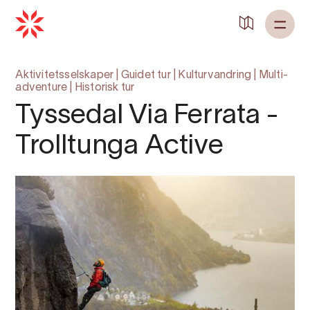
Tilbake til
Heim
Aktivitetsselskaper
|
Guidet tur
|
Kulturvandring
|
Multi-
adventure
|
Historisk tur
Tyssedal Via Ferrata -
Trolltunga Active