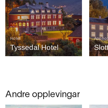
Hotell
App.hote
Tyssedal Hotel
Slot
Andre opplevingar