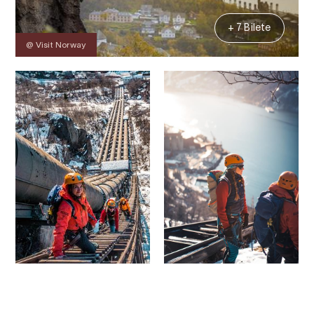
+ 7 Bilete
@ Visit Norway
Kontakt
Bilete
Om
Prisar
Kart