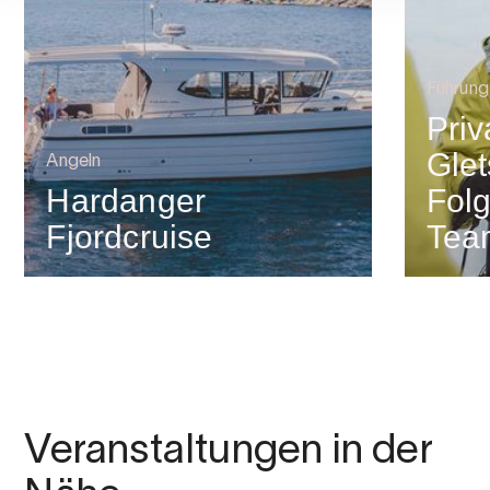
Führung
Priv
Glet
Angeln
Hardanger
Folg
Fjordcruise
Tea
Veranstaltungen in der