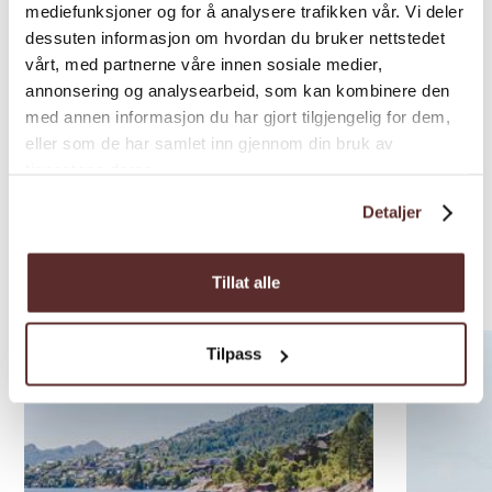
mediefunksjoner og for å analysere trafikken vår. Vi deler
dessuten informasjon om hvordan du bruker nettstedet
vårt, med partnerne våre innen sosiale medier,
annonsering og analysearbeid, som kan kombinere den
med annen informasjon du har gjort tilgjengelig for dem,
eller som de har samlet inn gjennom din bruk av
tjenestene deres.
Detaljer
Weitere Attraktionen
Tillat alle
Tilpass