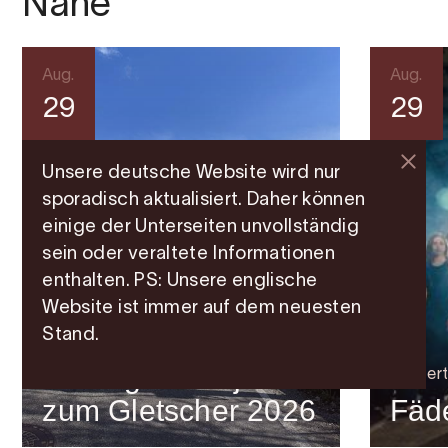
Nähe
Aug.
Aug.
29
29
Unsere deutsche Website wird nur
sporadisch aktualisiert. Daher können
einige der Unterseiten unvollständig
sein oder veraltete Informationen
enthalten. PS: Unsere englische
Website ist immer auf dem neuesten
Stand.
Sport
Radtag vom Fjord
Konzert
zum Gletscher 2026
Fäde