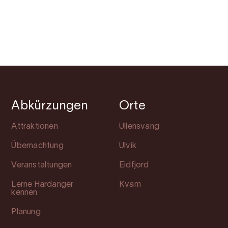
Abkürzungen
Orte
Attraktionen
Ullensvang
Übernachtung
Ulvik
Veranstaltungen
Eidfjord
Lerne Hardanger
Kvam
kennen
Planung