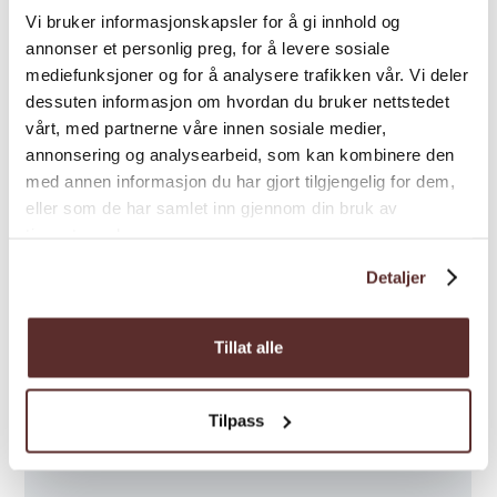
Vi bruker informasjonskapsler for å gi innhold og
Saison
annonser et personlig preg, for å levere sosiale
mediefunksjoner og for å analysere trafikken vår. Vi deler
dessuten informasjon om hvordan du bruker nettstedet
vårt, med partnerne våre innen sosiale medier,
annonsering og analysearbeid, som kan kombinere den
med annen informasjon du har gjort tilgjengelig for dem,
Karte
eller som de har samlet inn gjennom din bruk av
tjenestene deres.
Detaljer
Tillat alle
Tilpass