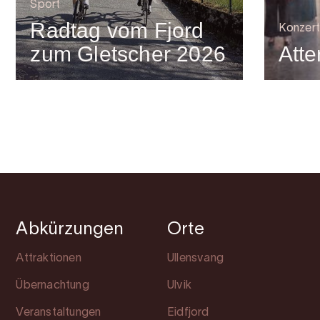
Sport
Radtag vom Fjord
Konzert
zum Gletscher 2026
Atte
Abkürzungen
Orte
Attraktionen
Ullensvang
Übernachtung
Ulvik
Veranstaltungen
Eidfjord