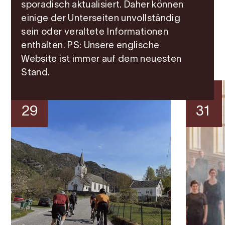
sporadisch aktualisiert. Daher können
einige der Unterseiten unvollständig
sein oder veraltete Informationen
Veranstaltungen in der
enthalten. PS: Unsere englische
Nähe
Website ist immer auf dem neuesten
Stand.
Aug.
Aug.
29
31