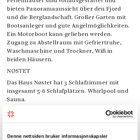
Ferienhäuser sind vollausgestattet und
bieten Panoramaaussicht über den Fjord
und die Berglandschaft. Großer Garten mit
Bootsanleger und gute Angelmöglichkeiten.
Ein Motorboot kann geliehen werden.
Zugang zu Abstellraum mit Gefriertruhe,
Waschmaschine und Trockner, Wifi in
beiden Häusern.
NØSTET
Das Haus Nøstet hat 3 Schlafzimmer mit
insgesamt 5-6 Schlafplätzen. Whirlpool und
Sauna.
BUTIKKEN
Siehe mehr
Das Haus Butikken hat 4 Schlafzimmer mit
insgesamt 7 Schlafplätzen. Whirlpool und
Denne nettsiden bruker informasjonskapsler
Kaminofen, inkl. Brennholz.