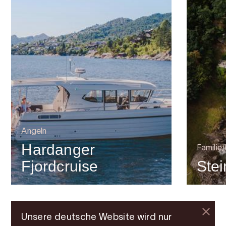
Angeln
Hardanger
Familie
Fjordcruise
Stei
Unsere deutsche Website wird nur