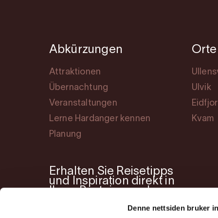
Abkürzungen
Orte
Attraktionen
Ullen
Übernachtung
Ulvik
Veranstaltungen
Eidfjo
Lerne Hardanger kennen
Kvam
Planung
Erhalten Sie Reisetipps
und Inspiration direkt in
Ihren Posteingang!
Denne nettsiden bruker i