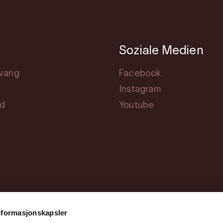
Soziale Medien
svang
Facebook
Instagram
rd
Youtube
nformasjonskapsler