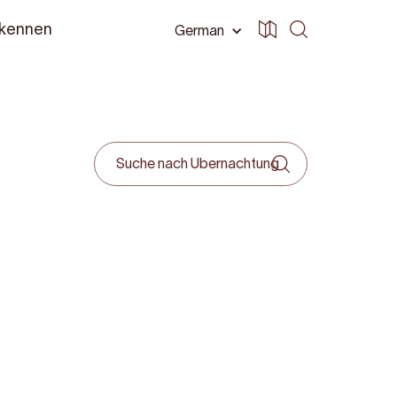
 kennen
German