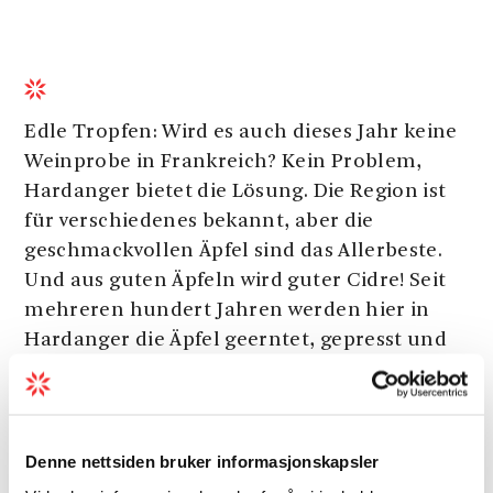
Edle Tropfen: Wird es auch dieses Jahr keine
Weinprobe in Frankreich? Kein Problem,
Hardanger bietet die Lösung. Die Region ist
für verschiedenes bekannt, aber die
geschmackvollen Äpfel sind das Allerbeste.
Und aus guten Äpfeln wird guter Cidre! Seit
mehreren hundert Jahren werden hier in
Hardanger die Äpfel geerntet, gepresst und
zu Apfelcidre weiterverarbeitet. Cidre aus
Hardanger, der immer beliebter wird, ist ein
ausgezeichnetes Qualitätsprodukt. Auf einer
Cidre Safari in Hardanger kannst du die
Denne nettsiden bruker informasjonskapsler
edlen Tropfen direkt ab Hof kosten und