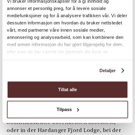
Vi bruker informasjonskapsler for å gi innhold og
kaufen. Mit etwas Glück triffst du den Cidre-
annonser et personlig preg, for å levere sosiale
Bauern selbst, der dir gerne viel
mediefunksjoner og for å analysere trafikken vår. Vi deler
dessuten informasjon om hvordan du bruker nettstedet
Hintergrundinfo über den Hardanger Cidre
vårt, med partnerne våre innen sosiale medier,
gibt.
annonsering og analysearbeid, som kan kombinere den
Dies sind nur einige wenige der vielen
med annen informasjon du har gjort tilgjengelig for dem,
spannenden Aktivitäten, Attraktionen und
eller som de har samlet inn gjennom din bruk av
Angebote, die du in Hardanger findest. Hier
tjenestene deres.
bekommst du eine komplette Übersicht über
Detaljer
die vielen Möglichkeiten.
Vergiss nicht, deine Übernachtung zu buchen!
Tillat alle
In Hardanger gibt es viele gute
Übernachtungsangebote
und du kannst
Tilpass
wählen, ob du zum Beispiel in einer
Baumhaushütte übernachten möchtest,
oder in der Hardanger Fjord Lodge, bei der