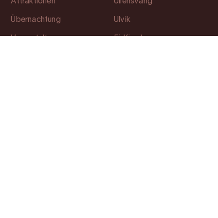
Attraktionen
Ullensvang
Übernachtung
Ulvik
Veranstaltungen
Eidfjord
Lerne Hardanger
Kvam
kennen
Planung
Soziale Medien
Information
Facebook
Mitgliedsseite
Instagram
Photo Service
Youtube
Über uns
Cookie consent
Erhalten Sie Reisetipps und