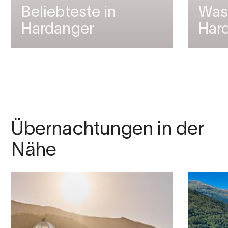
Beliebteste in
Wass
Hardanger
Har
Übernachtungen in der
Nähe