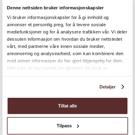
Länge:
bis 5 Km (ein Weg)
Denne nettsiden bruker informasjonskapsler
Aufstieg insgesamt:
bis 700
Hm
Vi bruker informasjonskapsler for å gi innhold og
Dauer
Dauer:
3 -6 Std
annonser et personlig preg, for å levere sosiale
Saison:
Mai - Oktober
mediefunksjoner og for å analysere trafikken vår. Vi deler
dessuten informasjon om hvordan du bruker nettstedet
Einstufung
vårt, med partnerne våre innen sosiale medier,
annonsering og analysearbeid, som kan kombinere den
med annen informasjon du har gjort tilgjengelig for dem,
Saison
eller som de har samlet inn gjennom din bruk av
tjenestene deres.
Detaljer
Tillat alle
Karte
Tilpass