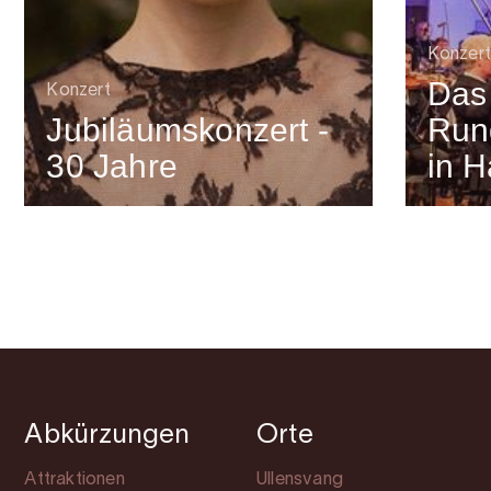
Konzert
Das
Konzert
Jubiläumskonzert -
Run
30 Jahre
in 
Abkürzungen
Orte
Attraktionen
Ullensvang