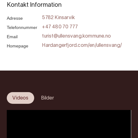
Kontakt Information
Adresse
5782 Kinsarvik
Telefonnummer
+47 480 70 777
Email
turist@ullensvang.kommune.no
Homepage
Hardangerfjord.com/en/ullensvang/
Videos
Bilder