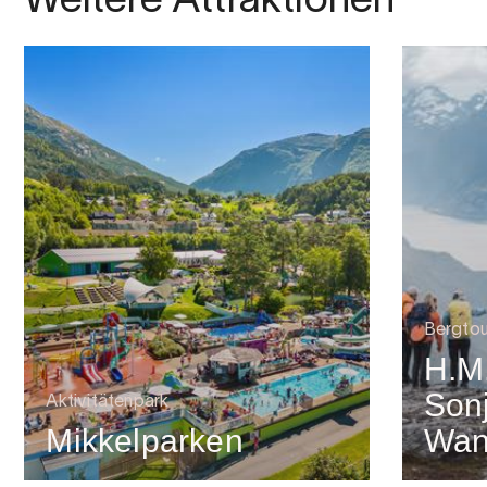
Weitere Attraktionen
Bergtou
H.M
Son
Aktivitätenpark
Mikkelparken
Wan