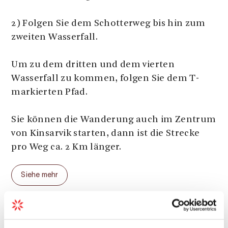
2) Folgen Sie dem Schotterweg bis hin zum
zweiten Wasserfall.
Um zu dem dritten und dem vierten
Wasserfall zu kommen, folgen Sie dem T-
markierten Pfad.
Sie können die Wanderung auch im Zentrum
von Kinsarvik starten, dann ist die Strecke
pro Weg ca. 2 Km länger.
Parkplatz:
Nahe der Go-Kart- und
Siehe mehr
Schiessbahn, direkt bevor es über den Fluss
Vivippo geht. Drehen Sie um, falls Sie einen
Helikopter Standort passieren.
Parkgebühren:
Gratis
Abstand