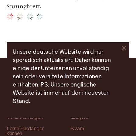
Sprungbrett.
Unsere deutsche Website wird nur
sporadisch aktualisiert. Daher können
einige der Unterseiten unvollständig
sein oder veraltete Informationen
Abkürzungen
Orte
enthalten. PS: Unsere englische
Website ist immer auf dem neuesten
Attraktionen
Ullensvang
Stand.
Übernachtung
Ulvik
Veranstaltungen
Eidfjord
Lerne Hardanger
Kvam
kennen