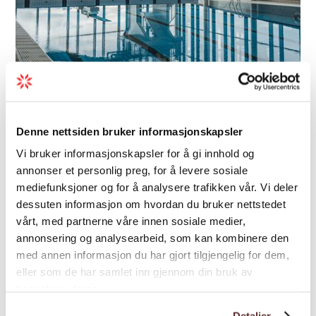
Aktivitätenpark | Baden | Erlebnisbad
Hardangerbadet
Denne nettsiden bruker informasjonskapsler
Das neue Schwimmbad Hardangerbadet liegt
Vi bruker informasjonskapsler for å gi innhold og
annonser et personlig preg, for å levere sosiale
am Fjord im Zentrum von Øystese. Das
mediefunksjoner og for å analysere trafikken vår. Vi deler
prestigevolle Projekt, das im Dezember 2019
dessuten informasjon om hvordan du bruker nettstedet
fertig gestellt wurde, beinhaltet eine Bade-
vårt, med partnerne våre innen sosiale medier,
und Schwimmanlage, Ärztezentrum,
annonsering og analysearbeid, som kan kombinere den
Trainingscente...
med annen informasjon du har gjort tilgjengelig for dem,
eller som de har samlet inn gjennom din bruk av
tjenestene deres.