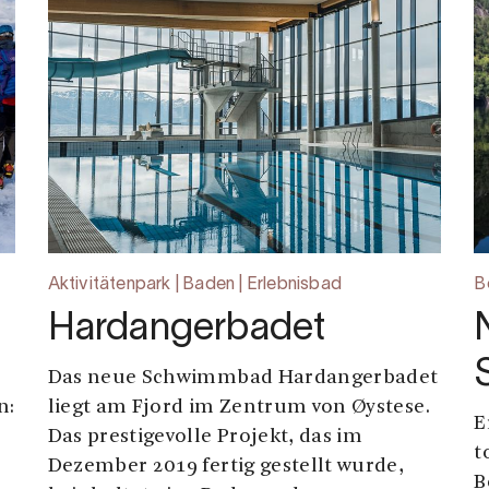
Aktivitätenpark | Baden | Erlebnisbad
B
Hardangerbadet
Das neue Schwimmbad Hardangerbadet
n:
liegt am Fjord im Zentrum von Øystese.
E
Das prestigevolle Projekt, das im
t
Dezember 2019 fertig gestellt wurde,
B