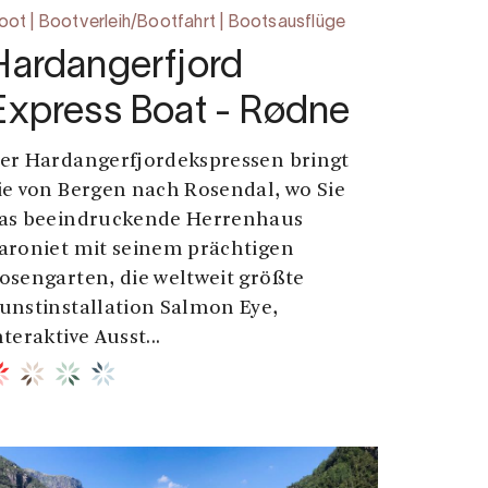
oot | Bootverleih/Bootfahrt | Bootsausflüge
Hardangerfjord
Express Boat - Rødne
er Hardangerfjordekspressen bringt
ie von Bergen nach Rosendal, wo Sie
as beeindruckende Herrenhaus
aroniet mit seinem prächtigen
osengarten, die weltweit größte
unstinstallation Salmon Eye,
nteraktive Ausst...