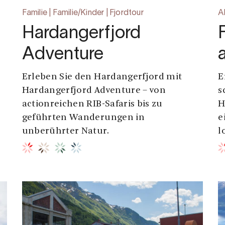
Familie | Familie/Kinder | Fjordtour
A
Hardangerfjord
Adventure
Erleben Sie den Hardangerfjord mit
E
Hardangerfjord Adventure – von
s
actionreichen RIB-Safaris bis zu
H
geführten Wanderungen in
e
unberührter Natur.
l