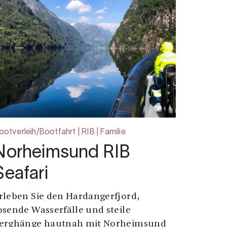
ootverleih/Bootfahrt | RIB | Familie
Norheimsund RIB
Seafari
rleben Sie den Hardangerfjord,
osende Wasserfälle und steile
erghänge hautnah mit Norheimsund