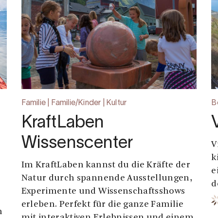
Familie | Familie/Kinder | Kultur
B
KraftLaben
t
Wissenscenter
V
k
Im KraftLaben kannst du die Kräfte der
e
Natur durch spannende Ausstellungen,
d
Experimente und Wissenschaftsshows
erleben. Perfekt für die ganze Familie
n
mit interaktiven Erlebnissen und einem