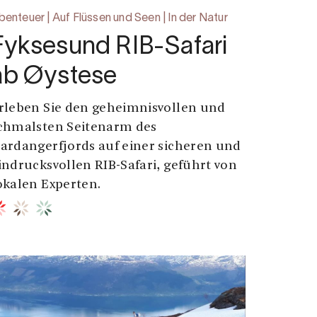
benteuer | Auf Flüssen und Seen | In der Natur
Fyksesund RIB-Safari
ab Øystese
rleben Sie den geheimnisvollen und
chmalsten Seitenarm des
ardangerfjords auf einer sicheren und
indrucksvollen RIB-Safari, geführt von
okalen Experten.