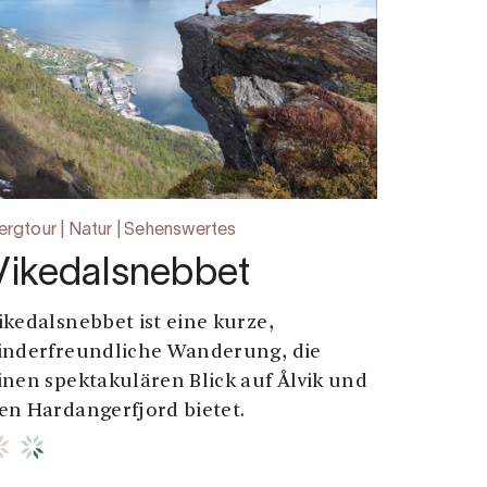
ergtour | Natur | Sehenswertes
Vikedalsnebbet
ikedalsnebbet ist eine kurze,
inderfreundliche Wanderung, die
inen spektakulären Blick auf Ålvik und
en Hardangerfjord bietet.