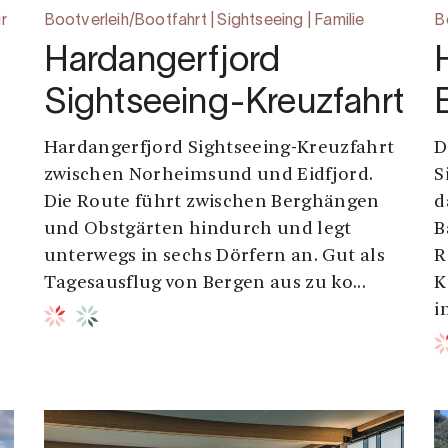
r
Bootverleih/Bootfahrt | Sightseeing | Familie
B
Hardangerfjord
Sightseeing-Kreuzfahrt
Hardangerfjord Sightseeing-Kreuzfahrt
D
zwischen Norheimsund und Eidfjord.
S
Die Route führt zwischen Berghängen
d
und Obstgärten hindurch und legt
B
unterwegs in sechs Dörfern an. Gut als
R
Tagesausflug von Bergen aus zu ko...
K
i