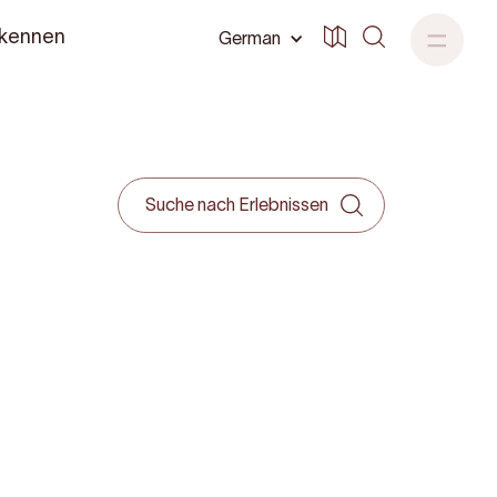
 kennen
German