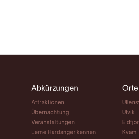
Abkürzungen
Orte
Attraktionen
Ullen
Übernachtung
Ulvik
Veranstaltungen
Eidfjo
Lerne Hardanger kennen
Kvam