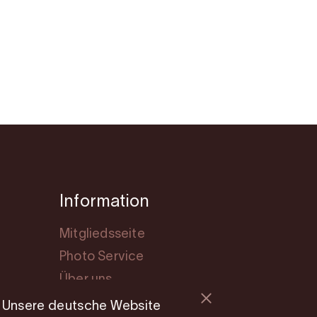
Information
Mitgliedsseite
Photo Service
Über uns
Cookie consent
Unsere deutsche Website