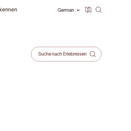
 kennen
German