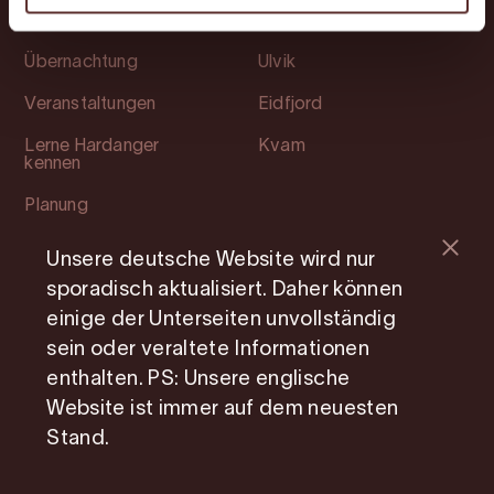
Attraktionen
Ullensvang
Übernachtung
Ulvik
Veranstaltungen
Eidfjord
Lerne Hardanger
Kvam
kennen
Planung
Unsere deutsche Website wird nur
Soziale Medien
Information
sporadisch aktualisiert. Daher können
Facebook
Mitgliedsseite
einige der Unterseiten unvollständig
sein oder veraltete Informationen
Instagram
Photo Service
enthalten. PS: Unsere englische
Youtube
Über uns
Website ist immer auf dem neuesten
Stand.
Cookie consent