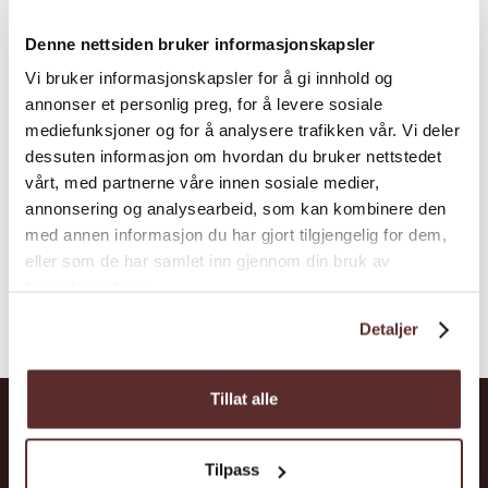
Landschaftsroute Hardanger
Denne nettsiden bruker informasjonskapsler
Die Norwegische Landschaftsroute
Vi bruker informasjonskapsler for å gi innhold og
Hardanger führt dich durch eine mächtige
annonser et personlig preg, for å levere sosiale
mediefunksjoner og for å analysere trafikken vår. Vi deler
Fjord Landschaft. Unterwegs kommst du
dessuten informasjon om hvordan du bruker nettstedet
dem Fjord, Bergen, Wasserfällen und
vårt, med partnerne våre innen sosiale medier,
Obsthöfen besonders nahe.
annonsering og analysearbeid, som kan kombinere den
med annen informasjon du har gjort tilgjengelig for dem,
eller som de har samlet inn gjennom din bruk av
tjenestene deres.
Detaljer
Tillat alle
Abkürzungen
Orte
Tilpass