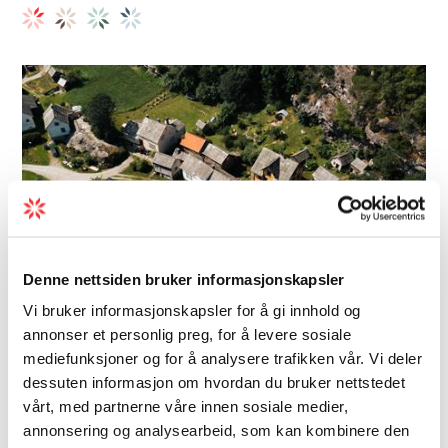
Denne nettsiden bruker informasjonskapsler
Vi bruker informasjonskapsler for å gi innhold og
annonser et personlig preg, for å levere sosiale
mediefunksjoner og for å analysere trafikken vår. Vi deler
dessuten informasjon om hvordan du bruker nettstedet
Architektur | Kulturdenkmal | Museum
vårt, med partnerne våre innen sosiale medier,
Agatunet
annonsering og analysearbeid, som kan kombinere den