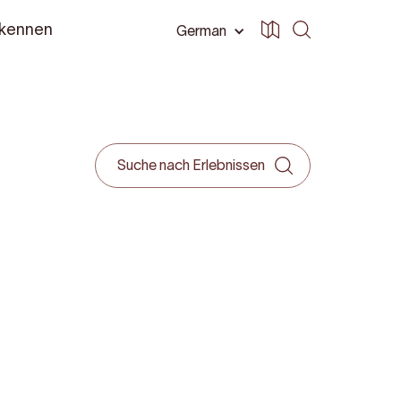
 kennen
German