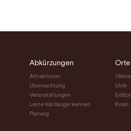
Abkürzungen
Orte
Attraktionen
Ullen
Übernachtung
Ulvik
Veranstaltungen
Eidfjo
Lerne Hardanger kennen
Kvam
Planung