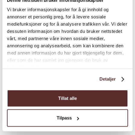
Zimmer bieten ein eigenes Bad und einen
Vi bruker informasjonskapsler for å gi innhold og
Kamin.
annonser et personlig preg, for å levere sosiale
Im
Hotel Sundal
, früher bekannt als
mediefunksjoner og for å analysere trafikken vår. Vi deler
Hardanger Fjord Lodge, steht die Natur im
dessuten informasjon om hvordan du bruker nettstedet
vårt, med partnerne våre innen sosiale medier,
Mittelpunkt – innen wie außen. Der Tag
annonsering og analysearbeid, som kan kombinere den
beginnt mit frisch gebrühtem Kaffee,
med annen informasjon du har gjort tilgjengelig for dem,
Sauerteigbrot, regionalem Käse und Bio-
eller som de har samlet inn gjennom din bruk av
Apfelsaft aus Hardanger – und endet mit
tjenestene deres.
einem Vier-Gänge-Menü, liebevoll zubereitet
Detaljer
aus Zutaten kleiner Produzenten und der
umliegenden Natur. Die Küche ist das Herz
des Hauses, und die Leidenschaft der
Tillat alle
Gastgeber schmeckt man bei jedem Bissen.
Wer den Geschmack Hardangers mit in die
Tilpass
Siehe mehr
Natur nehmen möchte, kann einen
Picknickkorb
bestellen – gefüllt mit leckeren