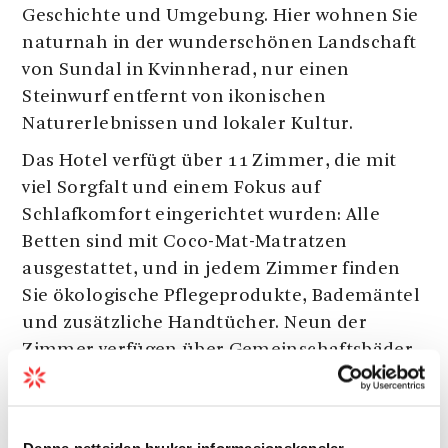
Geschichte und Umgebung. Hier wohnen Sie
naturnah in der wunderschönen Landschaft
von Sundal in Kvinnherad, nur einen
Steinwurf entfernt von ikonischen
Naturerlebnissen und lokaler Kultur.
Das Hotel verfügt über 11 Zimmer, die mit
viel Sorgfalt und einem Fokus auf
Schlafkomfort eingerichtet wurden: Alle
Betten sind mit Coco-Mat-Matratzen
ausgestattet, und in jedem Zimmer finden
Sie ökologische Pflegeprodukte, Bademäntel
und zusätzliche Handtücher. Neun der
Zimmer verfügen über Gemeinschaftsbäder,
mit offenem Fenster, frischer Fjordluft und
Ausblick auf den Gletscher – ein
nostalgisches, ruhiges Ambiente. Zwei
Denne nettsiden bruker informasjonskapsler