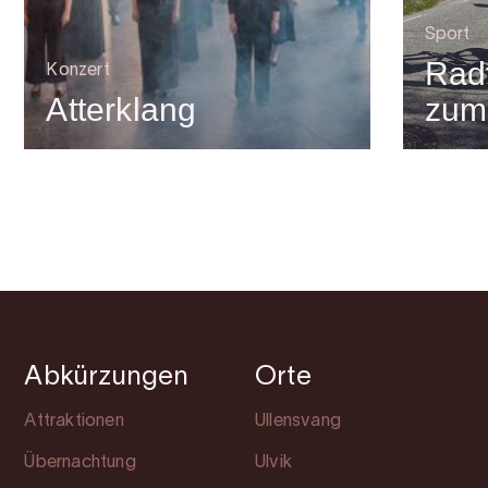
Sport
Rad
Konzert
Atterklang
zum
Abkürzungen
Orte
Attraktionen
Ullensvang
Übernachtung
Ulvik