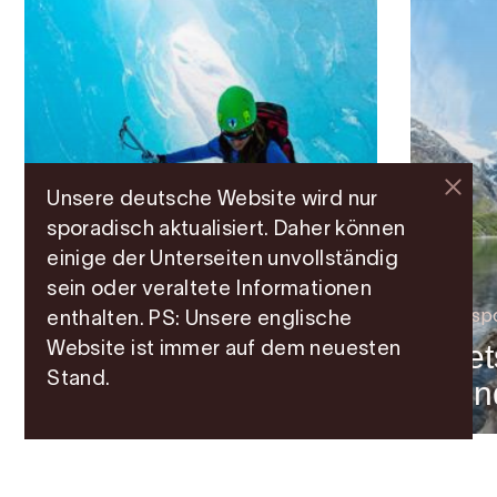
Seele, eingebettet zwischen Fjord, Gletscher
und mächtigen Bergen!
Dieser Text wurde von einem KI-Dienst übersetzt.
Unsere deutsche Website wird nur
sporadisch aktualisiert. Daher können
einige der Unterseiten unvollständig
Bergtour
sein oder veraltete Informationen
Blaueis-Wanderung
Fotosp
enthalten. PS: Unsere englische
- Folgefonni Glacier
Gle
Website ist immer auf dem neuesten
Stand.
Team
Bon