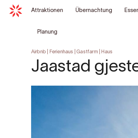
Attraktionen
Übernachtung
Essen
Planung
Airbnb
|
Ferienhaus
|
Gastfarm
|
Haus
Jaastad gjest