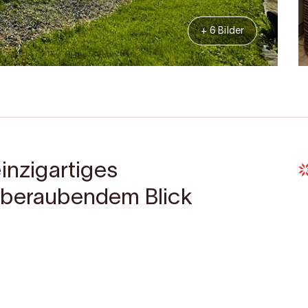
+ 6 Bilder
inzigartiges
mberaubendem Blick