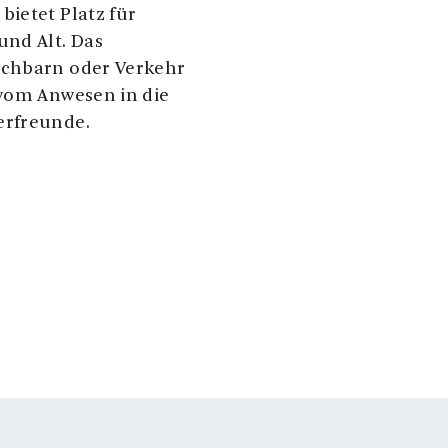
ietet Platz für
und Alt. Das
achbarn oder Verkehr
 vom Anwesen in die
erfreunde.
es Wohnzimmer, ein
attete Küche, zwei
fzimmer. Beide
d Duschen
s bieten. Die Küche
ährend Ihres
bereiten können.
g. Ein langer Tisch
nnehmlichkeiten sind