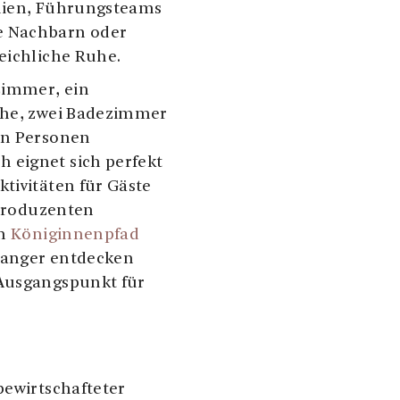
ilien, Führungsteams
e Nachbarn oder
eichliche Ruhe.
zimmer, ein
üche, zwei Badezimmer
hn Personen
 eignet sich perfekt
tivitäten für Gäste
-Produzenten
en
Königinnenpfad
danger entdecken
 Ausgangspunkt für
bewirtschafteter