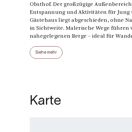
Obsthof. Der großzügige Außenbereich b
Entspannung und Aktivitäten für Jung 
Gästehaus liegt abgeschieden, ohne N
in Sichtweite. Malerische Wege führen
nahegelegenen Berge – ideal für Wand
Das Haupthaus
Siehe mehr
Das Haupthaus umfasst ein gemütlich
Esszimmer, eine große und gut ausgest
moderne Badezimmer und sechs Schla
Badezimmer sind mit Badewannen un
ausgestattet, die einen Hauch von Luxu
ist komplett ausgestattet, sodass Sie w
Karte
Aufenthalts problemlos Mahlzeiten zu
Außenbereich
Der Außenbereich ist groß und vielseiti
bietet Platz für zehn Gäste. Weitere A