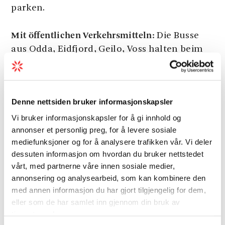
parken.
Mit öffentlichen Verkehrsmitteln:
Die Busse
aus Odda, Eidfjord, Geilo, Voss halten beim
Supermarkt in Lofthus. Das Schnellboot aus
Norheimsund (Busanbindung von/nach
Bergen), welches in den Sommermonaten
Denne nettsiden bruker informasjonskapsler
fährt, hält auch dort.
Vi bruker informasjonskapsler for å gi innhold og
Markierung:
annonser et personlig preg, for å levere sosiale
Der Obstlehrpfad soll im Laufe
mediefunksjoner og for å analysere trafikken vår. Vi deler
2012 mit Startpunkttafel, Schild mit Pfeil,
dessuten informasjon om hvordan du bruker nettstedet
Piktogramm und Text markiert werden. Die
vårt, med partnerne våre innen sosiale medier,
Markierungen sind nach den Standards des
annonsering og analysearbeid, som kan kombinere den
Innovativen Bergtourismus ausgearbeitet.
med annen informasjon du har gjort tilgjengelig for dem,
eller som de har samlet inn gjennom din bruk av
Schwierigkeitsgrad:
einfach – grün
tjenestene deres.