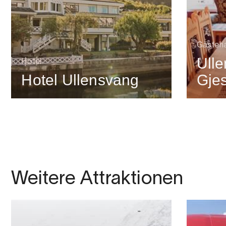
Gästeh
Ull
Hotel
Hotel Ullensvang
Gje
Weitere Attraktionen