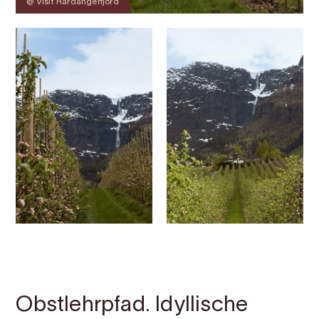
@ Visit Hardangerfjord
Kontakt
Bilder
Über
Karte
Obstlehrpfad. Idyllische