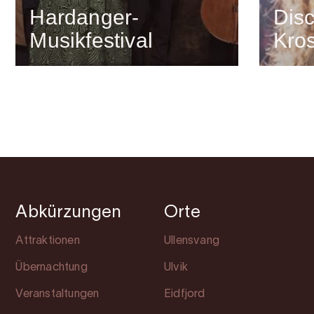
Hardanger-
Disc
Musikfestival
Kros
Abkürzungen
Orte
Attraktionen
Ullensvang
Übernachtung
Ulvik
Veranstaltungen
Eidfjord