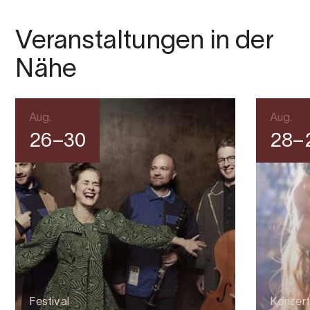
Veranstaltungen in der
Nähe
Aug.
Aug.
26–30
28–
Festival
Konzert