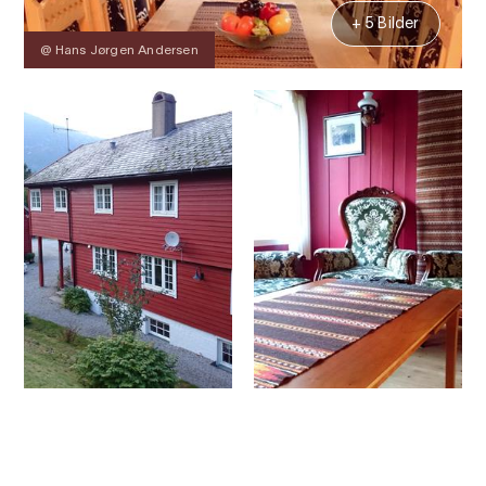
+ 5 Bilder
@ Hans Jørgen Andersen
Kontakt
Bilder
Über
Karte