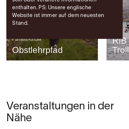
sein oder veraltete Informationen
enthalten. PS: Unsere englische
Website ist immer auf dem neuesten
Stand.
Fjordto
RIB 
Familie/Kinder
Obstlehrpfad
Trol
Veranstaltungen in der
Nähe