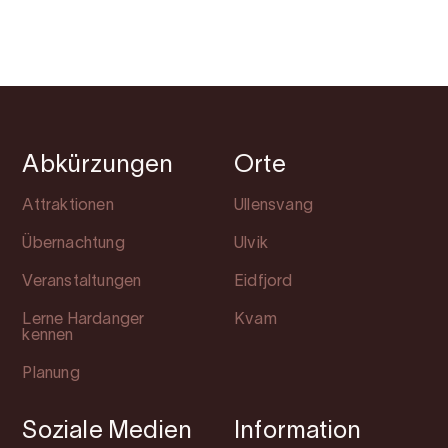
Abkürzungen
Orte
Attraktionen
Ullensvang
Übernachtung
Ulvik
Veranstaltungen
Eidfjord
Lerne Hardanger
Kvam
kennen
Planung
Soziale Medien
Information