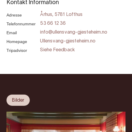
Kontakt Information
Adresse
Århus, 5781 Lofthus
Telefonnummer
53 66 12 36
Email
info@ullensvang-gjesteheim.no
Homepage
Ullensvang-gjesteheim.no
Tripadvisor
Siehe Feedback
Bilder