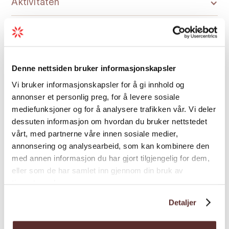
Aktivitäten
Allgemeine Einrichtungen
Denne nettsiden bruker informasjonskapsler
Camping und Hütte
Vi bruker informasjonskapsler for å gi innhold og
annonser et personlig preg, for å levere sosiale
Kochgelegenheit
mediefunksjoner og for å analysere trafikken vår. Vi deler
dessuten informasjon om hvordan du bruker nettstedet
vårt, med partnerne våre innen sosiale medier,
Konferenzausstattung
annonsering og analysearbeid, som kan kombinere den
med annen informasjon du har gjort tilgjengelig for dem,
eller som de har samlet inn gjennom din bruk av
Kreditkarte
tjenestene deres.
Detaljer
Rabatte/Ermäßigungen