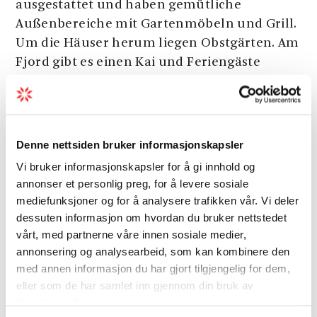
ausgestattet und haben gemütliche
Außenbereiche mit Gartenmöbeln und Grill.
Um die Häuser herum liegen Obstgärten. Am
Fjord gibt es einen Kai und Feriengäste
können ein Boot leihen. Stana Gard liegt 9
km von Skjeggedal, dem Startpunkt zur
Trolltunga Wanderung.
Denne nettsiden bruker informasjonskapsler
Vi bruker informasjonskapsler for å gi innhold og
Aktivitäten
annonser et personlig preg, for å levere sosiale
mediefunksjoner og for å analysere trafikken vår. Vi deler
dessuten informasjon om hvordan du bruker nettstedet
Boote
vårt, med partnerne våre innen sosiale medier,
annonsering og analysearbeid, som kan kombinere den
med annen informasjon du har gjort tilgjengelig for dem,
Natur und Landschaft
eller som de har samlet inn gjennom din bruk av
tjenestene deres.