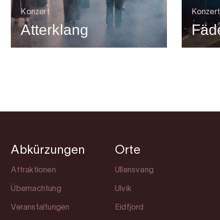
Konzert
Konzert
Atterklang
Fäde
Abkürzungen
Orte
Attraktionen
Ullensvang
Übernachtung
Ulvik
Veranstaltungen
Eidfjord