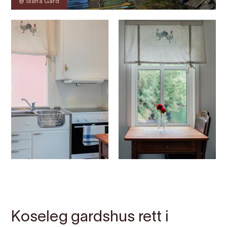
@ Stana Gard
Kontakt
Bilete
Om
Kart
Koseleg gardshus rett i