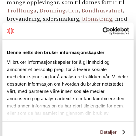
mange opplevingar, som til dømes fottur til
Trolltunga
,
Dronningstien
,
Bondhusvatnet
,
brevandring, sidersmaking,
blomstring
, med
meir.
WiFi, parkering, handklede og sengetøy er
Last meir
inkludert i prisen.
Denne nettsiden bruker informasjonskapsler
Vi bruker informasjonskapsler for å gi innhold og
annonser et personlig preg, for å levere sosiale
Aktiviteter
mediefunksjoner og for å analysere trafikken vår. Vi deler
dessuten informasjon om hvordan du bruker nettstedet
vårt, med partnerne våre innen sosiale medier,
Båter
annonsering og analysearbeid, som kan kombinere den
med annen informasjon du har gjort tilgjengelig for dem,
eller som de har samlet inn gjennom din bruk av
Natur og terreng
tjenestene deres.
Detaljer