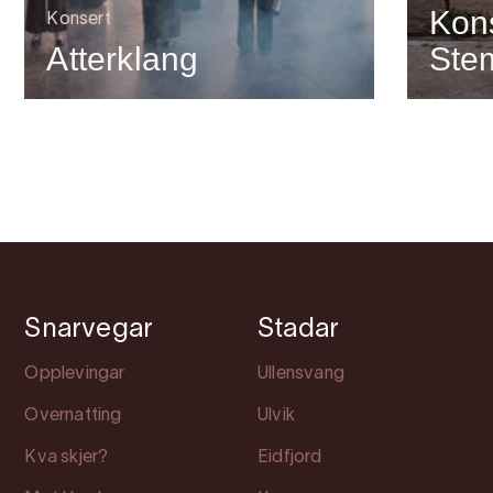
Kon
Konsert
Atterklang
Ste
Snarvegar
Stadar
Opplevingar
Ullensvang
Overnatting
Ulvik
Kva skjer?
Eidfjord