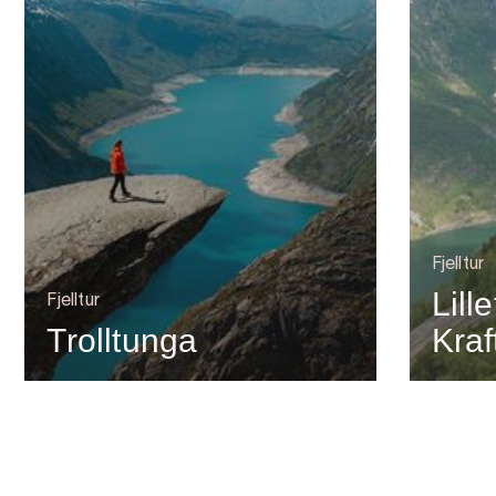
Fjelltur
Lill
Fjelltur
Trolltunga
Kra