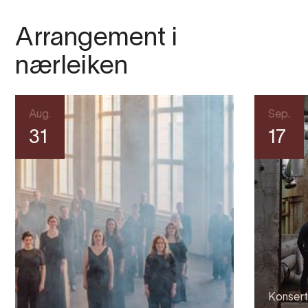
Arrangement i
nærleiken
Aug.
Sep.
31
17
Konsert