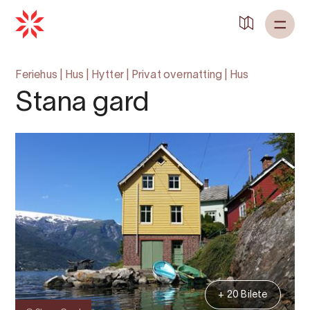
Feriehus
|
Hus
|
Hytter
|
Privat overnatting
|
Hus
Stana gard
+ 20 Bilete