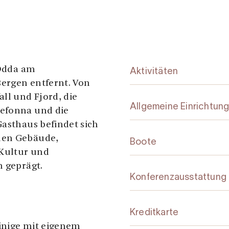
 Odda am
Aktivitäten
ergen entfernt. Von
all und Fjord, die
Allgemeine Einrichtun
gefonna und die
Gasthaus befindet sich
len Gebäude,
Boote
Kultur und
n geprägt.
Konferenzausstattung
Kreditkarte
inige mit eigenem