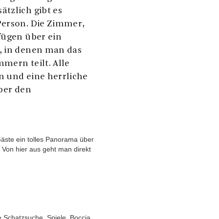
tzlich gibt es
Person. Die Zimmer,
fügen über ein
, in denen man das
mern teilt. Alle
n und eine herrliche
über den
äste ein tolles Panorama über
 Von hier aus geht man direkt
e Schatzsuche, Spiele, Boccia,