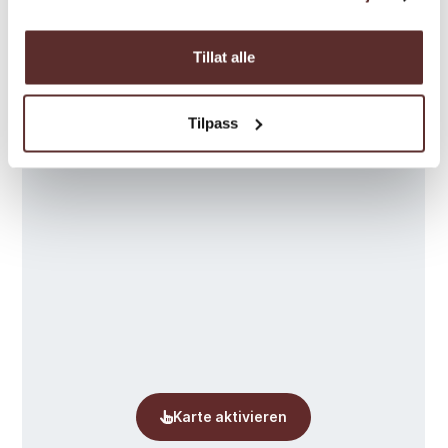
geschickte Köche, die ihnen viele
kulinarische Erlebnisse mit hohem
internationalem Standard bieten können.
Tillat alle
Das Restaurant hat ein Angebot von A la
Carte, Buffet und anderen Leckerbissen. Das
Karte
Tilpass
Restaurant auf der Terrasse liegt sehr
idyllisch direkt am Fjord und hat jeden Tag
im Sommer geöffnet.
Willkommen