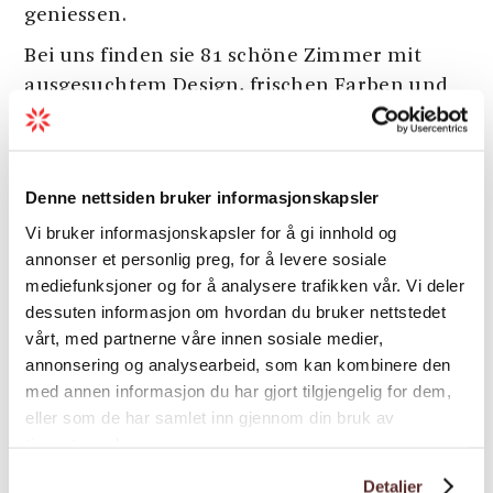
geniessen.
Bei uns finden sie 81 schöne Zimmer mit
ausgesuchtem Design, frischen Farben und
gemütlichen Betten. Ausserdem bieten wir
vorzügliche Familienzimmer, Deluxe-
Zimmer, Juniorsuiten und eine Suite. Einige
Denne nettsiden bruker informasjonskapsler
Zimmer haben sogar einen eigenen Balkon.
Vi bruker informasjonskapsler for å gi innhold og
Spa Behandlung
annonser et personlig preg, for å levere sosiale
Siehe mehr
Genießen Sie Ihren Aufenthalt am Fjord mit
mediefunksjoner og for å analysere trafikken vår. Vi deler
einer entspannenden Massage. Wir haben
dessuten informasjon om hvordan du bruker nettstedet
ein vielfaltiges Spa-Menü mit
vårt, med partnerne våre innen sosiale medier,
annonsering og analysearbeid, som kan kombinere den
Aromamassagen, heißen Steinen,
Classification
med annen informasjon du har gjort tilgjengelig for dem,
Sportmassagen, Anti-Cellulite-Massagen und
eller som de har samlet inn gjennom din bruk av
mehr.
tjenestene deres.
Saison
In der Küche arbeiten engagierte und
Detaljer