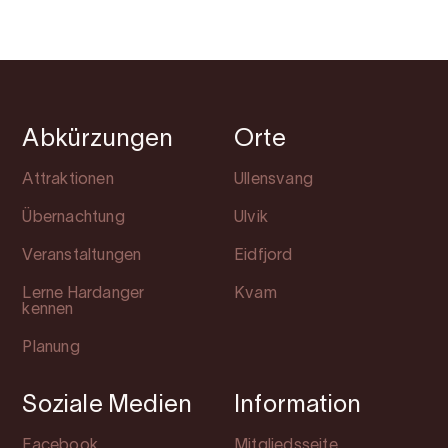
Abkürzungen
Orte
Attraktionen
Ullensvang
Übernachtung
Ulvik
Veranstaltungen
Eidfjord
Lerne Hardanger
Kvam
kennen
Planung
Soziale Medien
Information
Facebook
Mitgliedsseite