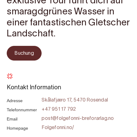
exklusive Tour führt dich auf
smaragdgrünes Wasser in
einer fantastischen Gletscher
Landschaft.
Buchung
Kontakt Information
Adresse
Skålafjæro 17, 5470 Rosendal
Telefonnummer
+47 951 17 792
Email
post@folgefonni-breforarlag.no
Homepage
Folgefonni.no/