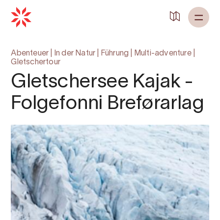
Abenteuer
|
In der Natur
|
Führung
|
Multi-adventure
|
Gletschertour
Gletschersee Kajak -
Folgefonni Breførarlag