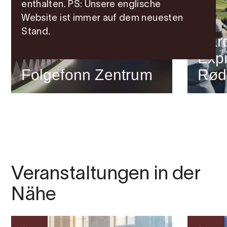
enthalten. PS: Unsere englische
Website ist immer auf dem neuesten
Boot
Stand.
Har
Expr
Ausstellungen
Folgefonn Zentrum
Rød
Veranstaltungen in der
Nähe