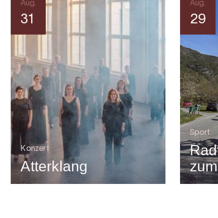
Aug.
Aug.
31
29
Sport
Rad
Konzert
Atterklang
zum