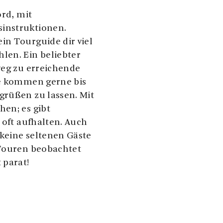
ord, mit
instruktionen.
in Tourguide dir viel
len. Ein beliebter
weg zu erreichende
ie kommen gerne bis
grüßen zu lassen. Mit
hen; es gibt
 oft aufhalten. Auch
keine seltenen Gäste
 Touren beobachtet
 parat!
t in den
, an dessen Ende sich
 ist eines der
 und du wirst