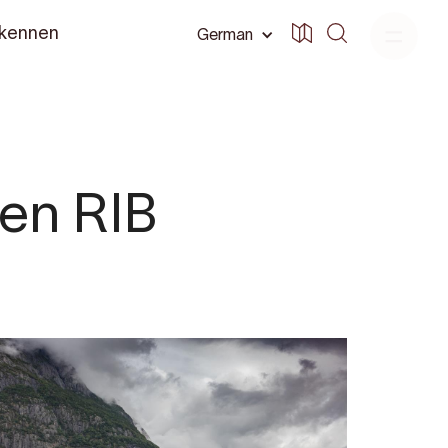
 kennen
German
ten RIB