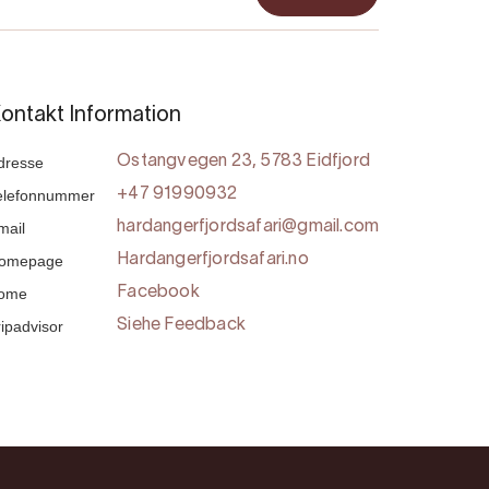
ontakt Information
dresse
Ostangvegen 23, 5783 Eidfjord
elefonnummer
+47 91990932
mail
hardangerfjordsafari@gmail.com
omepage
Hardangerfjordsafari.no
ome
Facebook
ripadvisor
Siehe Feedback