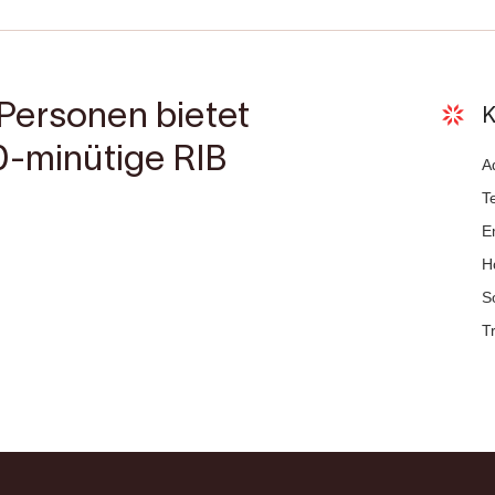
Personen bietet
K
0-minütige RIB
A
T
E
H
S
T