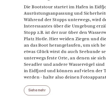
Die Bootstour startet im Hafen in Eidfj
Ausrüstungsanpassung und Sicherheits
Während der Stopps unterwegs, wird de
Interessantes über die Umgebung erzäh
Stopp z.B. ist der nur über den Wasser
Platz Hotle. Hier weiden Ziegen und d
an das Boot herangelaufen, um sich be
etwas Glück wirst du auch Seehunde se
unterwegs feste Orte, an denen sie sich
Seeadler und andere Wasservögel sind 
in Eidfjord und können auf vielen der
werden - halte also deinen Fotoapparat
Die kürzeren RIB Bootstouren gehen of
Siehe mehr
Fjordausläufer Simadalsfjorden hinein
das Sima Wasserkraftwerk befindet. Dies
größten Wasserkraftwerke in Norwegen