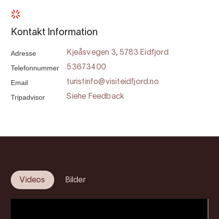
Kontakt Information
Adresse
Kjeåsvegen 3, 5783 Eidfjord
Telefonnummer
53673400
Email
turistinfo@visiteidfjord.no
Tripadvisor
Siehe Feedback
Videos
Bilder