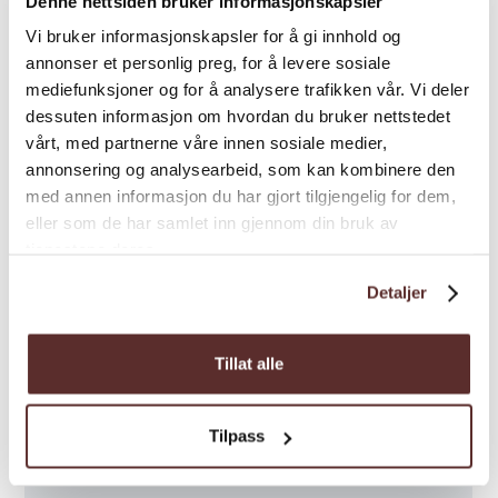
Denne nettsiden bruker informasjonskapsler
Kjeåsen ist vom 01.04. bis 31.10. verfügbar –
Karte
Vi bruker informasjonskapsler for å gi innhold og
abhängig von kleinen / normalen
annonser et personlig preg, for å levere sosiale
Schneemengen. Sie könnten später öffnen
mediefunksjoner og for å analysere trafikken vår. Vi deler
und/oder früher schließen, je nach Schnee-,
dessuten informasjon om hvordan du bruker nettstedet
Eis- und Wetterbedingungen. Die
vårt, med partnerne våre innen sosiale medier,
Zufahrtstrasse zum Aussichtspunkt Kjeåsen
annonsering og analysearbeid, som kan kombinere den
kann aufgrund Schnee, Eis oder anderen
med annen informasjon du har gjort tilgjengelig for dem,
eller som de har samlet inn gjennom din bruk av
Wetterbedingungen später geöffnet und/oder
tjenestene deres.
früher geschlossen werden.
Detaljer
Einige Informationen zur Geschichte von
Kjeaasen:
Tillat alle
Heute kann man mit dem Auto durch einen
Tunnel fahren, den die Kraftwerkbauarbeiter
in Sima in den Berg gesprengt haben. Vor
Tilpass
Fertigstellung der Straße führte nur dieser
einzige Weg den steilen Berghang hinauf,