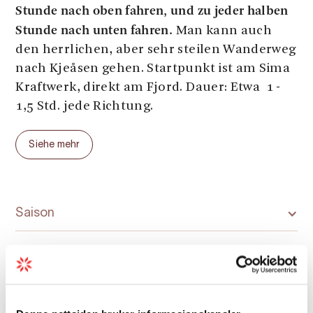
Stunde nach oben fahren, und zu jeder halben
Stunde nach unten fahren.
Man kann auch
den herrlichen, aber sehr steilen Wanderweg
nach Kjeåsen gehen. Startpunkt ist am Sima
Kraftwerk, direkt am Fjord. Dauer: Etwa 1 -
1,5 Std. jede Richtung.
PARKEN BEI KJEÅSEN
Siehe mehr
Der obere Teil des Parkplatzes, direkt
unterhalb des geschlossenen Tors, ist eine
Parkverbotszone
. Dieser Bereich ist ein
Wendebereich für Busse. Bitte parken Sie auf
Saison
den dafür vorgesehenen Parkplätzen.
Derzeit gibt es bei Kjeåsen keinen Verkauf von
Speisen und Getränken. Bitte respektieren Sie
private Bereiche.