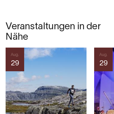
Touristenzielen in der Kommune.
In Eidfjord ohne Auto? Mieten Sie eines bei
Eidfjord
Autorent
.
Veranstaltungen in der
Nähe
Aug.
Aug.
29
29