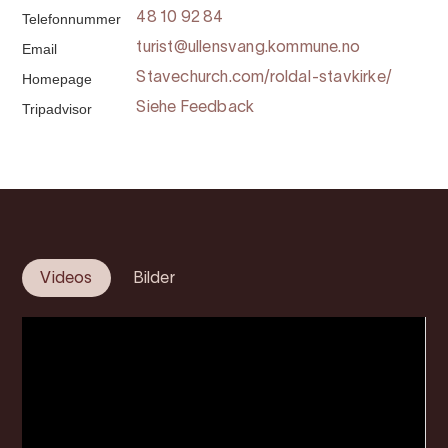
Telefonnummer
48 10 92 84
Email
turist@ullensvang.kommune.no
Homepage
Stavechurch.com/roldal-stavkirke/
Tripadvisor
Siehe Feedback
Videos
Bilder