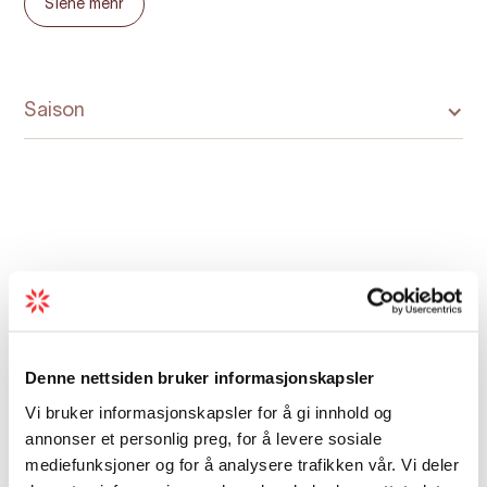
Siehe mehr
Öffnungszeiten 2022:
Wochenenden im Juni:
Saison
4. - 6. Juni: 10-16
11. - 12. Juni: 10-16
Juni-August täglich geöffnet:
Karte
18. Juni - 14. August: 10-18
Denne nettsiden bruker informasjonskapsler
Wochenenden im August:
Vi bruker informasjonskapsler for å gi innhold og
20. - 21. August: 10-16
annonser et personlig preg, for å levere sosiale
mediefunksjoner og for å analysere trafikken vår. Vi deler
27. - 28. August: 10-16