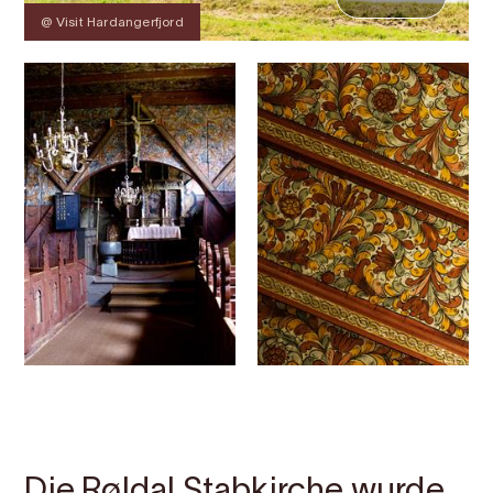
@ Visit Hardangerfjord
Kontakt
Bilder
Über
Karte
Die Røldal Stabkirche wurde