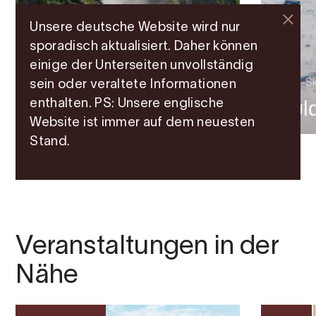
Unsere deutsche Website wird nur
sporadisch aktualisiert. Daher können
einige der Unterseiten unvollständig
Nationale Touristen-straßen
Alpin-S
sein oder veraltete Informationen
Låtefoss Wasserfall
Røld
enthalten. PS: Unsere englische
Website ist immer auf dem neuesten
Stand.
Veranstaltungen in der
Nähe