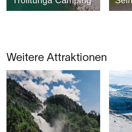
Trolltunga Camping
Sei
Weitere Attraktionen