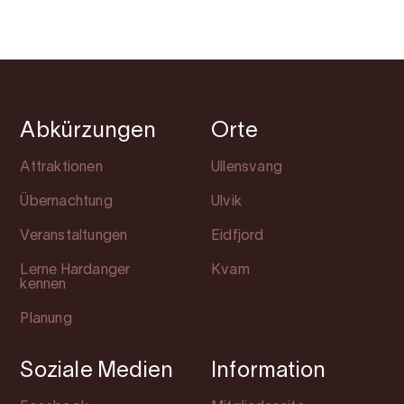
Abkürzungen
Orte
Attraktionen
Ullensvang
Übernachtung
Ulvik
Veranstaltungen
Eidfjord
Lerne Hardanger
Kvam
kennen
Planung
Soziale Medien
Information