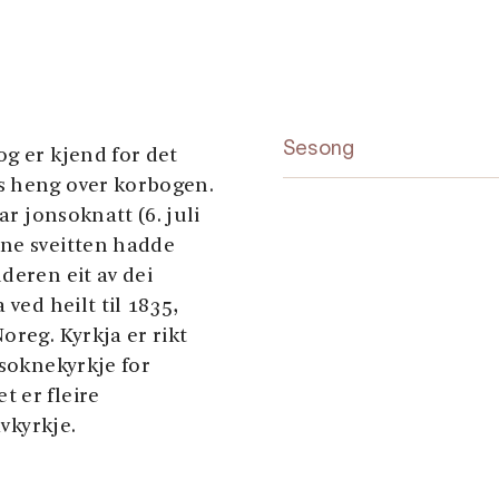
Sesong
g er kjend for det
s heng over korbogen.
ar jonsoknatt (6. juli
nne sveitten hadde
deren eit av dei
ved heilt til 1835,
oreg. Kyrkja er rikt
 soknekyrkje for
 er fleire
avkyrkje.