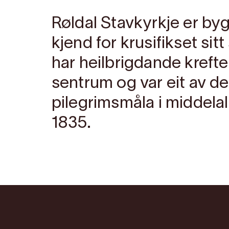
Røldal Stavkyrkje er byg
kjend for krusifikset sit
har heilbrigdande krefter
sentrum og var eit av de
pilegrimsmåla i middelald
1835.