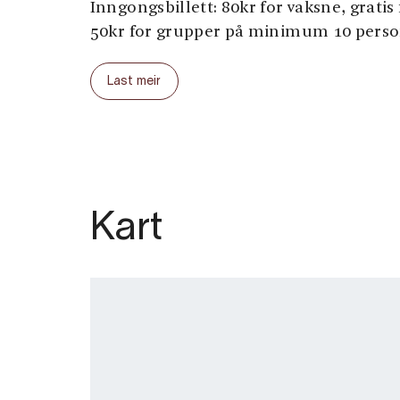
Inngongsbillett: 80kr for vaksne, gratis
50kr for grupper på minimum 10 perso
Last meir
Opningstider 2024:
18.-20.mai: 10-16
26.-27.mai: 10-16
2. - 3.juni:10-16
Kart
9 - 10.juni: 10-16
15.juni - 11.august: 10 -18
17. - 18.aug.: 10 - 16
24.-25. aug.: 10-16