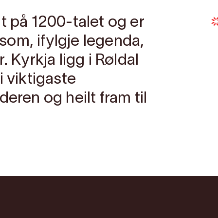
t på 1200-talet og er
t som, ifylgje legenda,
. Kyrkja ligg i Røldal
i viktigaste
eren og heilt fram til