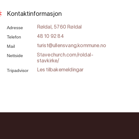
Kontaktinformasjon
Adresse
Røldal, 5760 Røldal
Telefon
48 10 92 84
Mail
turist@ullensvang.kommune.no
Nettside
Stavechurch.com/roldal-
stavkirke/
Tripadvisor
Les tilbakemeldingar