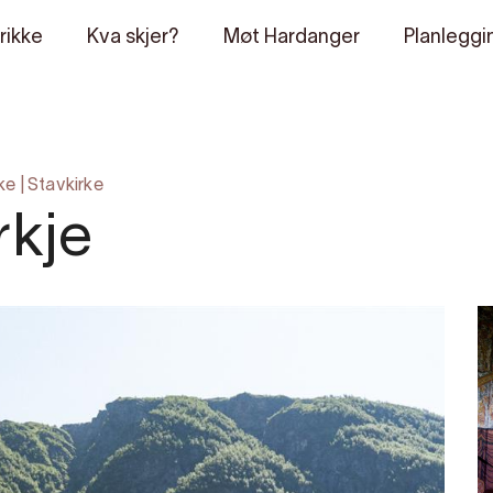
rikke
Kva skjer?
Møt Hardanger
Planleggi
ke
|
Stavkirke
rkje