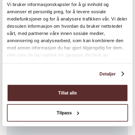
Vi bruker informasjonskapsler for å gi innhold og
Aufstieg insgesamt:
550 Hm
annonser et personlig preg, for å levere sosiale
Dauer:
3 - 4 Std
mediefunksjoner og for å analysere trafikken vår. Vi deler
Saison:
Mai - Oktober
dessuten informasjon om hvordan du bruker nettstedet
vårt, med partnerne våre innen sosiale medier,
Sind Sie in Eidfjord ohne Auto unterwegs? Mieten
annonsering og analysearbeid, som kan kombinere den
Sie ein Auto bei
Eidfjord Autorent
.
med annen informasjon du har gjort tilgjengelig for dem,
eller som de har samlet inn gjennom din bruk av
tjenestene deres.
Detaljer
Tillat alle
Tilpass