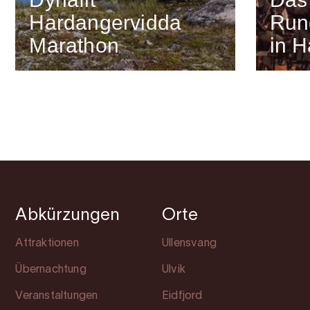
Hardangervidda
Run
Marathon
in 
Abkürzungen
Orte
Attraktionen
Ullensvang
Übernachtung
Ulvik
Veranstaltungen
Eidfjord