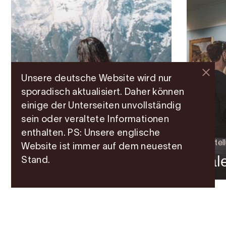
Unsere deutsche Website wird nur
sporadisch aktualisiert. Daher können
einige der Unterseiten unvollständig
Architektur
sein oder veraltete Informationen
Kjeåsen
enthalten. PS: Unsere englische
Aussichtspunkt in
Ausstel
Website ist immer auf dem neuesten
Eidfjord
Gale
Stand.