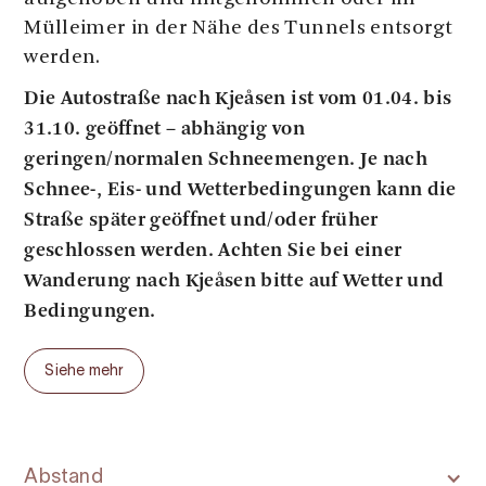
Mülleimer in der Nähe des Tunnels entsorgt
werden.
Die Autostraße nach Kjeåsen ist vom 01.04. bis
31.10. geöffnet – abhängig von
geringen/normalen Schneemengen. Je nach
Schnee-, Eis- und Wetterbedingungen kann die
Straße später geöffnet und/oder früher
geschlossen werden. Achten Sie bei einer
Wanderung nach Kjeåsen bitte auf Wetter und
Bedingungen.
Startpunkt
Siehe mehr
Sima, 6,5 Km von Eidfjord Zentrum
Über die Tour
Gehen Sie links am Fjord entlang in
Abstand
Richtung Kjeaneset. Der Weg biegt nach