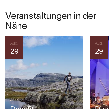
Veranstaltungen in der
Nähe
Aug.
Aug.
29
29
Jährlich
Konzert
Dynafit
Das