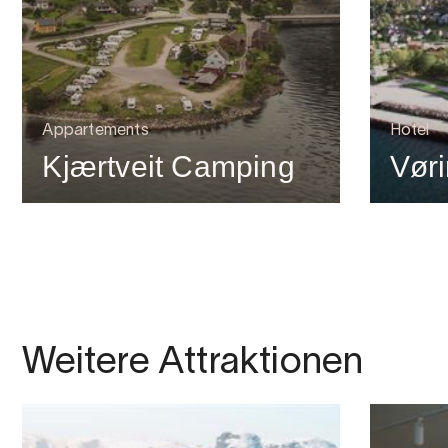
Appartements
Hotel
Kjærtveit Camping
Vøri
Weitere Attraktionen