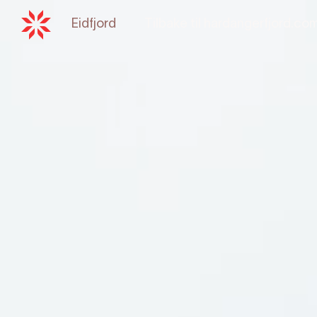
Eidfjord
Tilbake til
hardangerfjord.co