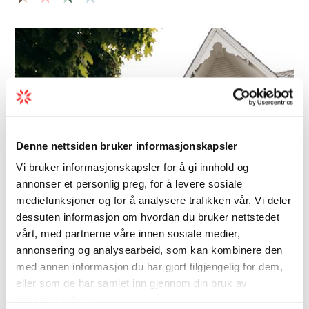
Denne nettsiden bruker informasjonskapsler
Vi bruker informasjonskapsler for å gi innhold og
annonser et personlig preg, for å levere sosiale
mediefunksjoner og for å analysere trafikken vår. Vi deler
dessuten informasjon om hvordan du bruker nettstedet
vårt, med partnerne våre innen sosiale medier,
annonsering og analysearbeid, som kan kombinere den
Bar/pub | Beer | Wine
med annen informasjon du har gjort tilgjengelig for dem,
Vik Restaurant, Bakery & Café
eller som de har samlet inn gjennom din bruk av
tjenestene deres.