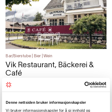
Bar/Bierstube | Bier | Wein
Vik Restaurant, Bäckerei &
Café
Das Vik Restaurant, Bäckerei & Café in
Eidfjord vereint das Beste der
internationalen Küche mit traditionellen
Denne nettsiden bruker informasjonskapsler
Gerichten aus Hardanger. Hier können Sie
Vi bruker informasjonskapsler for å gi innhold og
hausgemachte Speisen und Backwaren in