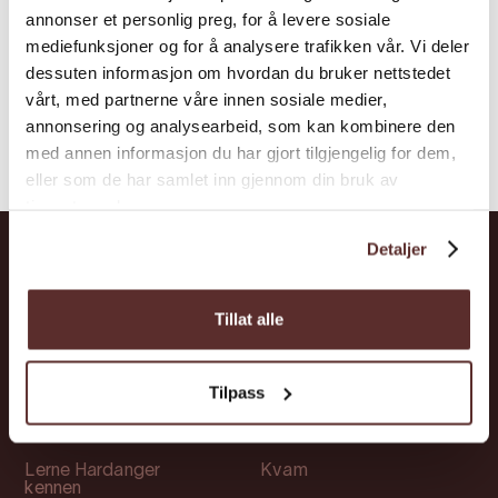
annonser et personlig preg, for å levere sosiale
einer warmen und einlade...
mediefunksjoner og for å analysere trafikken vår. Vi deler
dessuten informasjon om hvordan du bruker nettstedet
vårt, med partnerne våre innen sosiale medier,
annonsering og analysearbeid, som kan kombinere den
med annen informasjon du har gjort tilgjengelig for dem,
eller som de har samlet inn gjennom din bruk av
tjenestene deres.
Detaljer
Abkürzungen
Orte
Tillat alle
Attraktionen
Ullensvang
Übernachtung
Ulvik
Tilpass
Veranstaltungen
Eidfjord
Lerne Hardanger
Kvam
kennen