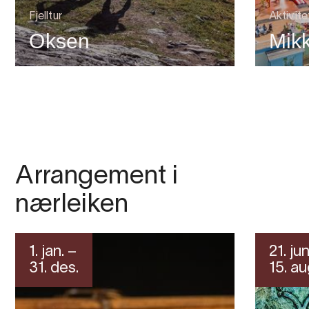
Fjelltur
Aktivit
Oksen
Mik
Arrangement i
nærleiken
1. jan. –
21. jun
31. des.
15. au