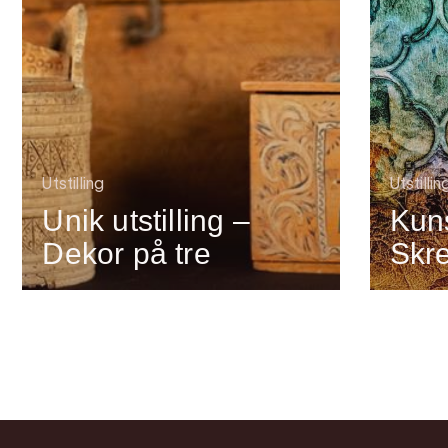
Utstilling
Utstillin
Unik utstilling –
Kuns
Dekor på tre
Skr