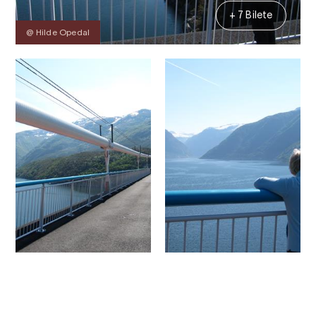
+ 7 Bilete
@ Hilde Opedal
Kontakt
Bilete
Om
Kart