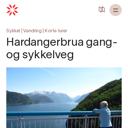
Tilbake til
Heim
Sykkel
|
Vandring
|
Korte turer
Hardangerbrua gang-
og sykkelveg