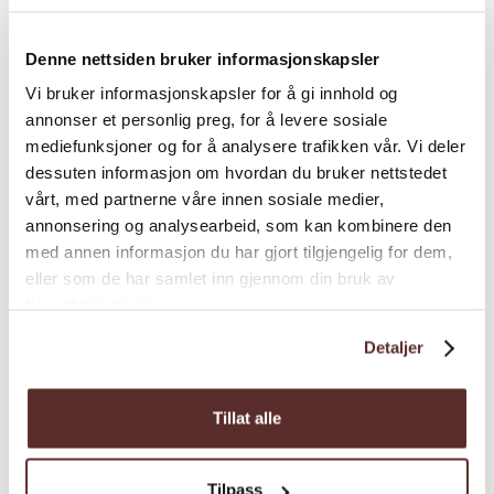
Gradering
. Dette er ein lett tur, hele vegen er
Varighet
Denne nettsiden bruker informasjonskapsler
.
asfaltert
Det er litt stigning til og frå
Vi bruker informasjonskapsler for å gi innhold og
parkeringsplassane til brua, (særleg ved Bu),
annonser et personlig preg, for å levere sosiale
dette må familar med barn på sykkel og
mediefunksjoner og for å analysere trafikken vår. Vi deler
rullestolbrukarar vera merksame på.
dessuten informasjon om hvordan du bruker nettstedet
Turlengd:
Brua er 1380 meter, og avstand til
vårt, med partnerne våre innen sosiale medier,
annonsering og analysearbeid, som kan kombinere den
parkeringsplass på Bu er ca 500 meter, til
Kart
med annen informasjon du har gjort tilgjengelig for dem,
parkering i Vallavik ca 200 meter.
eller som de har samlet inn gjennom din bruk av
Høgdeskilnad:
Det er litt stigning til og frå
tjenestene deres.
parkeringsplassane til brua.
Detaljer
Tidsbruk:
det tek om lag ein halv time å gå
over sjølve brua.
Tillat alle
Gode råd:
Det er ofte trekk på brua, som gjer
at det er ein fin og sval tur om sommaren,
Tilpass