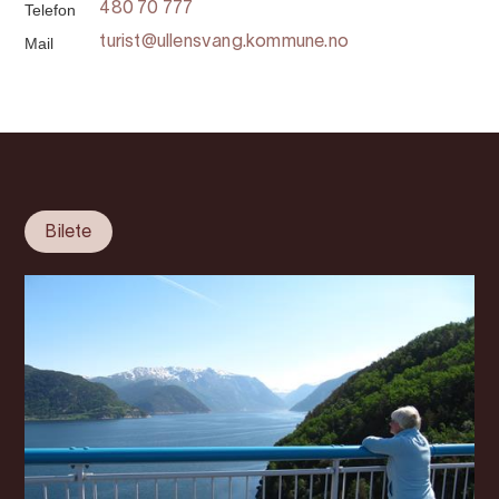
Telefon
480 70 777
Mail
turist@ullensvang.kommune.no
Bilete