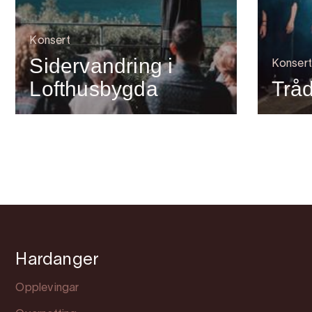
Konsert
Sidervandring i
Konsert
Lofthusbygda
Tråd
Hardanger
Opplevingar