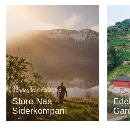
Bondegård/Fritidsgård
Bondegå
Store Naa
Edel
Siderkompani
Gar