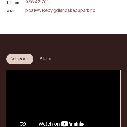
Telefon
986 42 701
Mail
post@vikebygdlandskapspark.no
Videoar
Bilete