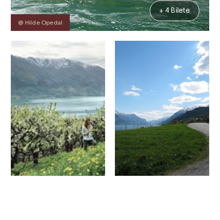
+ 4 Bilete
@ Hilde Opedal
Kontakt
Bilete
Om
Kart