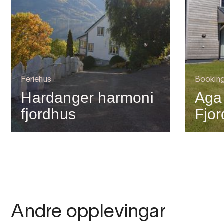
Feriehus
Bookin
Hardanger harmoni
Aga
fjordhus
Fjo
Andre opplevingar