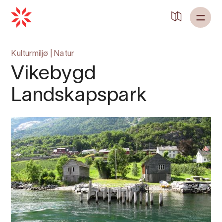
Tilbake til
Heim
Kulturmiljø
|
Natur
Vikebygd
Landskapspark