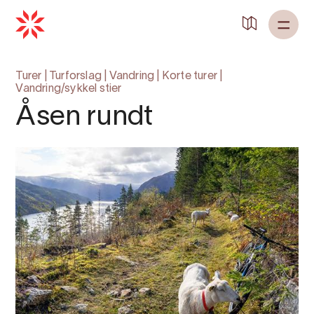
Tilbake til
Heim
Turer
|
Turforslag
|
Vandring
|
Korte turer
|
Vandring/sykkel stier
Åsen rundt