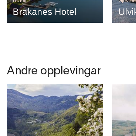
Hotell
Gjesteh
Brakanes Hotel
Ulv
Andre opplevingar