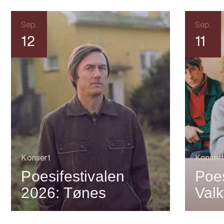
Sep.
Sep.
12
11
Konsert
Konsert
Poesifestivalen
Poes
2026: Tønes
Valk