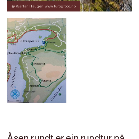
@ Kjartan Haugen www.turogfoto.no
Kontakt
Bilete
Om
Kart
Åsen rundt er ein rundtur på