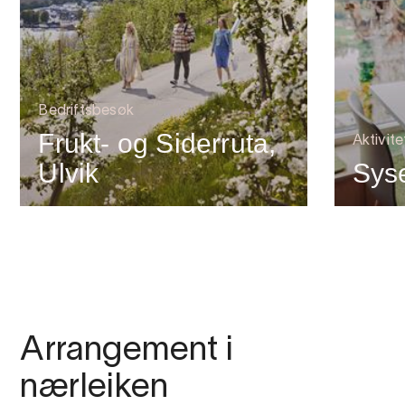
Bedriftsbesøk
Frukt- og Siderruta,
Aktivit
Ulvik
Sys
Arrangement i
nærleiken