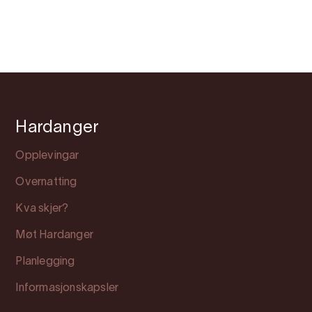
Hardanger
Opplevingar
Overnatting
Kva skjer?
Møt Hardanger
Planlegging
Informasjonskapsler