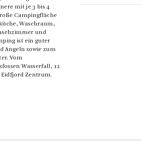
nere mit je 3 bis 4
 große Campingfläche
sküche, Waschraum,
ernsehzimmer und
ping ist ein guter
d Angeln sowie zum
ter. Vom
fossen Wasserfall, 12
 Eidfjord Zentrum.