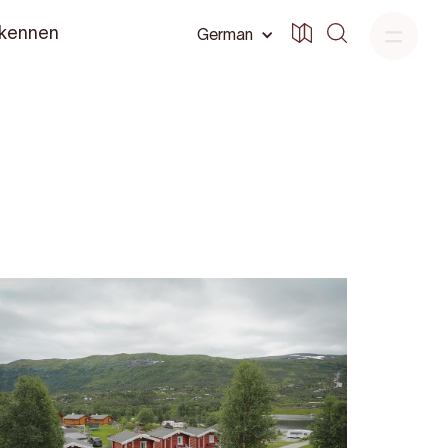
 kennen
German