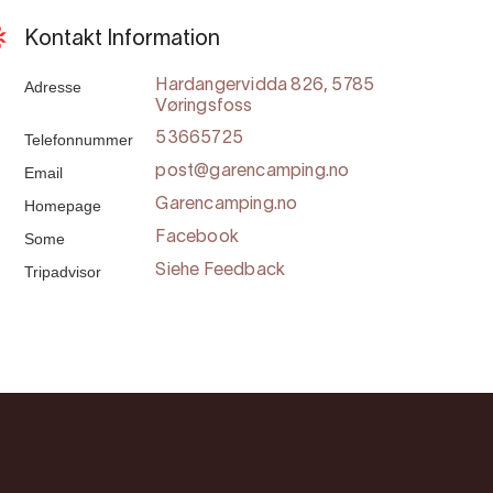
Kontakt Information
Adresse
Hardangervidda 826, 5785
Vøringsfoss
Telefonnummer
53665725
Email
post@garencamping.no
Homepage
Garencamping.no
Some
Facebook
Tripadvisor
Siehe Feedback