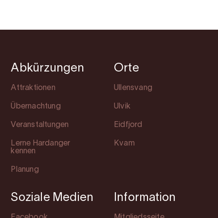
Abkürzungen
Orte
Attraktionen
Ullensvang
Übernachtung
Ulvik
Veranstaltungen
Eidfjord
Lerne Hardanger
Kvam
kennen
Planung
Soziale Medien
Information
Facebook
Mitgliedsseite