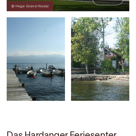
@ Hege Grane Hisdal
Kontakt
Bilder
Über
Karte
Das Hardanger Feriesenter,