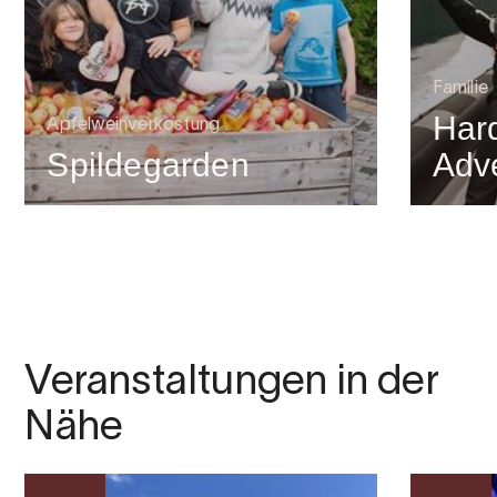
Familie
Har
Apfelweinverkostung
Spildegarden
Adv
Veranstaltungen in der
Nähe