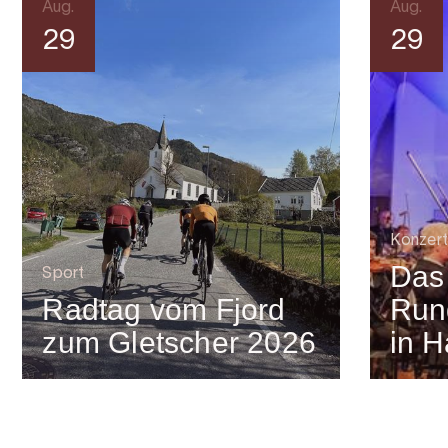
Aug.
Aug.
29
29
Konzert
Das
Sport
Radtag vom Fjord
Run
zum Gletscher 2026
in 