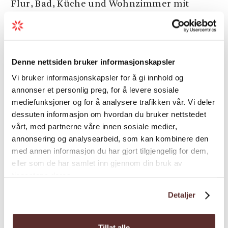
Flur, Bad, Küche und Wohnzimmer mit
Kamin. Eine der Hütten ist für
Rollstuhlfahrer geeignet. Alle haben Wi-Fi.
Camping:
Denne nettsiden bruker informasjonskapsler
Vi bruker informasjonskapsler for å gi innhold og
Der Campingplatz hat 30 Stellplätze, von
annonser et personlig preg, for å levere sosiale
denen 24 mit Stromanschluss. Die
mediefunksjoner og for å analysere trafikken vår. Vi deler
Sanitäranlagen haben Toiletten und
dessuten informasjon om hvordan du bruker nettstedet
Duschen, Küche, Waschmaschine sowie eine
vårt, med partnerne våre innen sosiale medier,
Entleerungsstation für Abwasser und
annonsering og analysearbeid, som kan kombinere den
Campingtoiletten.
med annen informasjon du har gjort tilgjengelig for dem,
eller som de har samlet inn gjennom din bruk av
Gäste Kai:
tjenestene deres.
Das Hardanger Feriencenter hat einen Gäste
Detaljer
Kai mit Platz für 4 Boote bis zu 14 Fuß.
Stromanschluss vorhanden.
Tillat alle