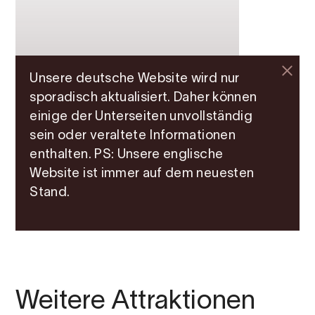
Unsere deutsche Website wird nur
Ein Einheimischer
sporadisch aktualisiert. Daher können
zeigt Hardanger —
einige der Unterseiten unvollständig
sein oder veraltete Informationen
fünf Tipps von
enthalten. PS: Unsere englische
Lothepus in Odda
Website ist immer auf dem neuesten
Stand.
Weitere Attraktionen