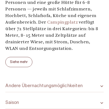
Personen und eine große Hütte für 6–8
Personen — jeweils mit Schlafzimmern,
Hochbett, Schlafsofa, Küche und eigenem
Außenbereich. Der
Campingplatz
verfügt
über 72 Stellplätze in drei Kategorien: bis 8
Meter, 8–15 Meter und Zeltplätze auf
drainierter Wiese, mit Strom, Duschen,
WLAN und Entsorgungsstation.
Die Stabkirche im Zentrum des Geländes
Siehe mehr
dient als Rezeption und Kiosk, während das
Langhaus das
Langhuset
Restaurant
beherbergt. Der Blick öffnet sich
auf den Sørfjord und die Berge rund um
Andere Übernachtungsmöglichkeiten
Odda. Auf dem Gelände finden sich
außerdem ein Spielplatz, ein Unterstand und
Saison
eine Grillhütte für Familien und größere