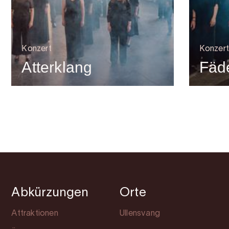
Konzert
Konzert
Atterklang
Fäde
Abkürzungen
Orte
Attraktionen
Ullensvang