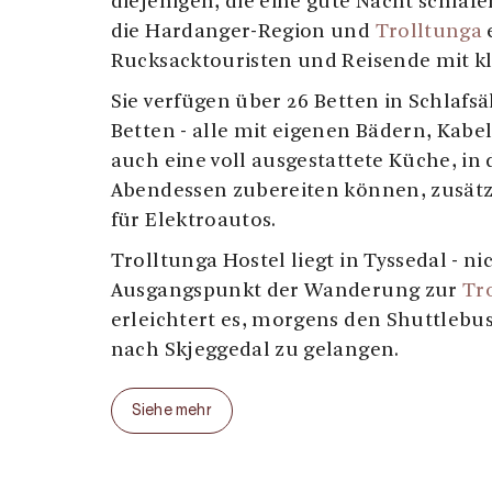
diejenigen, die eine gute Nacht schlaf
die Hardanger-Region und
Trolltunga
Rucksacktouristen und Reisende mit k
Sie verfügen über 26 Betten in Schlafsä
Betten - alle mit eigenen Bädern, Kabel
auch eine voll ausgestattete Küche, in d
Abendessen zubereiten können, zusätz
für Elektroautos.
Trolltunga Hostel liegt in Tyssedal - ni
Ausgangspunkt der Wanderung zur
Tr
erleichtert es, morgens den Shuttleb
nach Skjeggedal zu gelangen.
Willkommen im Trolltunga Hostel!
Siehe mehr
Dieser Text wurde automatisch ins Deutsche 