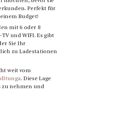
en möchten, bevor sie
erkunden. Perfekt für
leinem Budget!
len mit 6 oder 8
-TV und WIFI. Es gibt
er Sie Ihr
lich zu Ladestationen
cht weit vom
olltunga
. Diese Lage
us zu nehmen und
übersetzt.