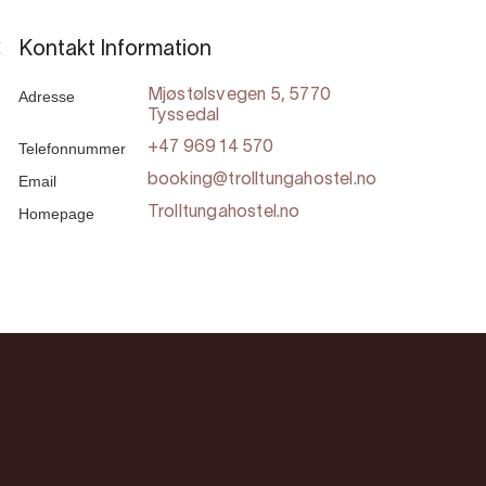
Kontakt Information
Adresse
Mjøstølsvegen 5, 5770
Tyssedal
Telefonnummer
+47 969 14 570
Email
booking@trolltungahostel.no
Homepage
Trolltungahostel.no