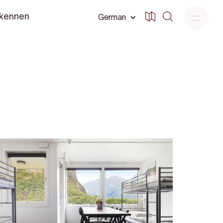
 kennen
German