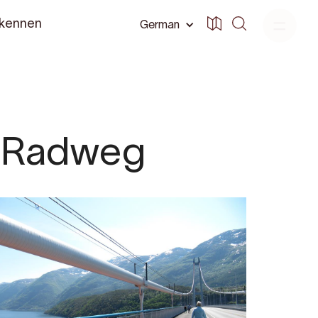
 kennen
German
d Radweg