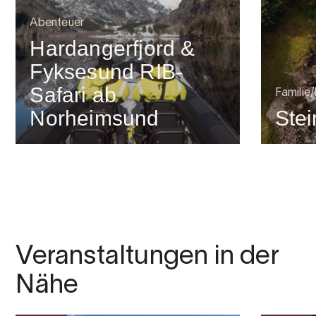
Abenteuer
Hardangerfjord &
Fyksesund RIB-
Safari ab
Familie
Norheimsund
Stei
Veranstaltungen in der
Nähe