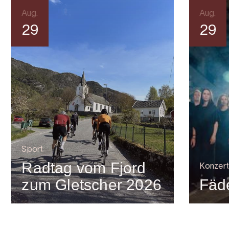
Aug.
Aug.
29
29
Sport
Radtag vom Fjord
Konzert
zum Gletscher 2026
Fäde