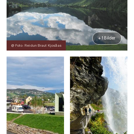
+ 1 Bilder
@ Foto: Reidun Braut Kjosåas