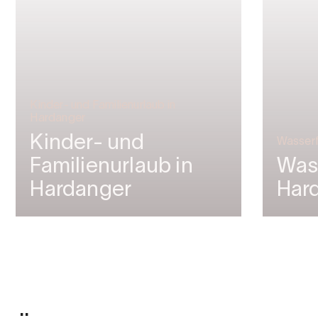
Kinder- und Familienurlaub in
Hardanger
Kinder- und
Wasserf
Familienurlaub in
Wass
Hardanger
Har