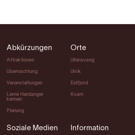
Abkürzungen
Orte
Attraktionen
Ullensvang
Übernachtung
Ulvik
Veranstaltungen
Eidfjord
Lerne Hardanger
Kvam
kennen
Planung
Soziale Medien
Information