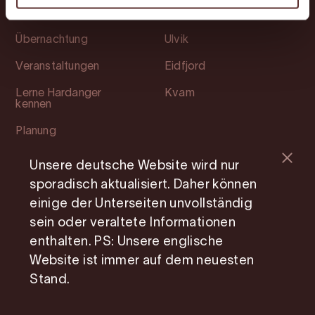
Attraktionen
Ullensvang
Übernachtung
Ulvik
Veranstaltungen
Eidfjord
Lerne Hardanger
Kvam
kennen
Planung
Unsere deutsche Website wird nur
Soziale Medien
Information
sporadisch aktualisiert. Daher können
Facebook
Mitgliedsseite
einige der Unterseiten unvollständig
sein oder veraltete Informationen
Instagram
Photo Service
enthalten. PS: Unsere englische
Youtube
Über uns
Website ist immer auf dem neuesten
Stand.
Cookie consent