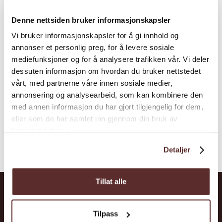
Baroniet Rosendal ist die einzige Baronie
Denne nettsiden bruker informasjonskapsler
Norwegens und Skandivaiens kleinstes
Vi bruker informasjonskapsler for å gi innhold og
Schloss. Die Baronie liegt zentral in Rosendal
annonser et personlig preg, for å levere sosiale
und ist für sein Kulturprogramm und seinen
mediefunksjoner og for å analysere trafikken vår. Vi deler
Rosengarten bekannt.
dessuten informasjon om hvordan du bruker nettstedet
vårt, med partnerne våre innen sosiale medier,
annonsering og analysearbeid, som kan kombinere den
med annen informasjon du har gjort tilgjengelig for dem,
eller som de har samlet inn gjennom din bruk av
tjenestene deres.
Detaljer
Tillat alle
Abkürzungen
Orte
Tilpass