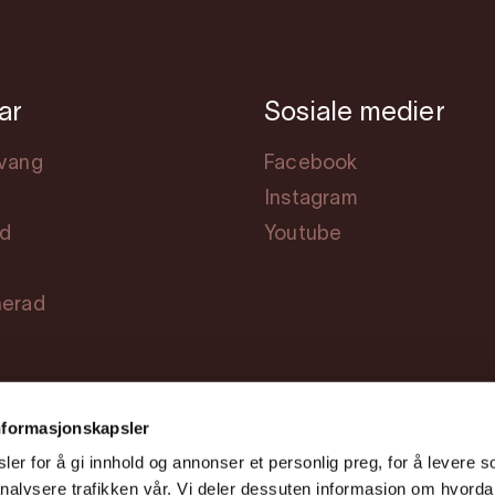
ar
Sosiale medier
svang
Facebook
Instagram
rd
Youtube
herad
nformasjonskapsler
er for å gi innhold og annonser et personlig preg, for å levere s
nalysere trafikken vår. Vi deler dessuten informasjon om hvorda