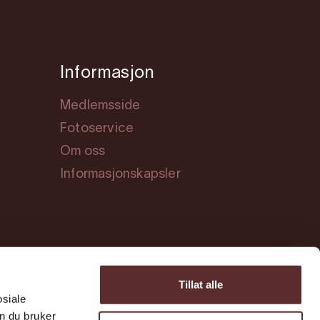
Informasjon
Medlemsside
Fotoservice
Om oss
Informasjonskapsler
Tillat alle
Offisiell partner
osiale
n du bruker