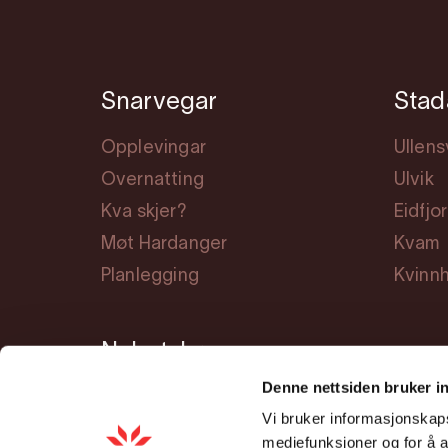
Snarvegar
Stad
Opplevingar
Ullen
Overnatting
Ulvik
Kva skjer?
Eidfjo
Møt Hardanger
Kvam
Planlegging
Kvinn
Nyhetsbrev
Denne nettsiden bruker i
Vi bruker informasjonskapsl
mediefunksjoner og for å a