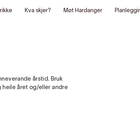
rikke
Kva skjer?
Møt Hardanger
Planleggi
inneverande årstid. Bruk
g heile året og/eller andre