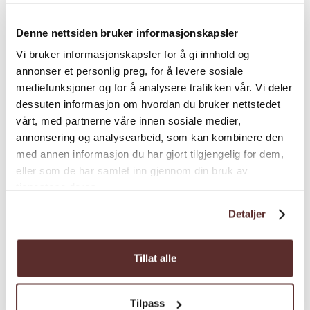
Denne nettsiden bruker informasjonskapsler
Vi bruker informasjonskapsler for å gi innhold og
annonser et personlig preg, for å levere sosiale
mediefunksjoner og for å analysere trafikken vår. Vi deler
dessuten informasjon om hvordan du bruker nettstedet
vårt, med partnerne våre innen sosiale medier,
annonsering og analysearbeid, som kan kombinere den
med annen informasjon du har gjort tilgjengelig for dem,
eller som de har samlet inn gjennom din bruk av
Abenteuer | Auf Flüssen und Seen |
tjenestene deres.
Apfelweinverkostung
RIB Schnellboot Fjord Safari
Detaljer
mit Cidre Probe - Trolltunga …
Tillat alle
Erleben sie den Hardangerfjord, die
umliegende Berglandschaft, Wasserfälle, den
Tilpass
Folgefonna Gletscher und Hardanger Kultur